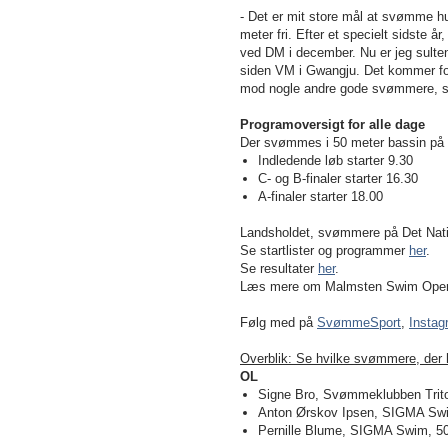
- Det er mit store mål at svømme h
meter fri. Efter et specielt sidste å
ved DM i december. Nu er jeg sulten
siden VM i Gwangju. Det kommer forhå
mod nogle andre gode svømmere, si
Programoversigt for alle dage
Der svømmes i 50 meter bassin på ti 
Indledende løb starter 9.30
C- og B-finaler starter 16.30
A-finaler starter 18.00
Landsholdet, svømmere på Det Nati
Se startlister og programmer
her
.
Se resultater
her
.
Læs mere om Malmsten Swim Ope
Følg med på
SvømmeSport
,
Instag
Overblik: Se hvilke svømmere, der
OL
Signe Bro, Svømmeklubben Trito
Anton Ørskov Ipsen, SIGMA Swim
Pernille Blume, SIGMA Swim, 50 