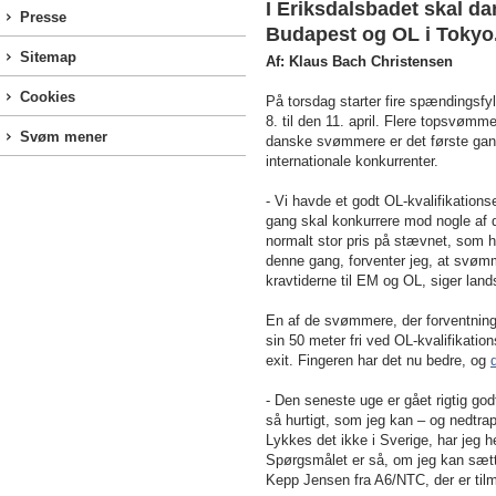
I Eriksdalsbadet skal da
Presse
Budapest og OL i Tokyo
Sitemap
Af: Klaus Bach Christensen
Cookies
På torsdag starter fire spændingsf
8. til den 11. april. Flere topsvømm
Svøm mener
danske svømmere er det første gan
internationale konkurrenter.
- Vi havde et godt OL-kvalifikation
gang skal konkurrere mod nogle af d
normalt stor pris på stævnet, som h
denne gang, forventer jeg, at svøm
kravtiderne til EM og OL, siger l
En af de svømmere, der forventnings
sin 50 meter fri ved OL-kvalifikation
exit. Fingeren har det nu bedre, og
- Den seneste uge er gået rigtig go
så hurtigt, som jeg kan – og nedtrap
Lykkes det ikke i Sverige, har jeg he
Spørgsmålet er så, om jeg kan sætte 
Kepp Jensen fra A6/NTC, der er til