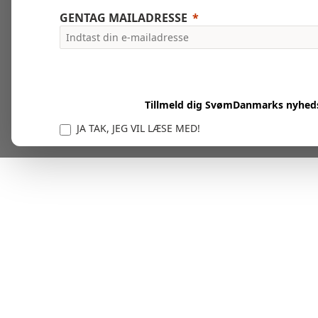
GENTAG MAILADRESSE
Tillmeld dig SvømDanmarks nyhed
JA TAK, JEG VIL LÆSE MED!
Vi er forpligtet til at beskytte og respektere dit privatl
personlige oplysninger til at administrere din kont
tjenester.