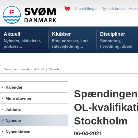
0 bestillinger
Nyhedsbreve
Pres
Aktuelt
Klubber
Discipliner
Nyheder, aktiviteter,
Find adresser, kort
Svømning,
jobbørs...
rutevejledning...
livredning, åbent
vand...
Du er her:
Forside
|
Aktuelt
|
Nyheder
Kalender
Spændingen s
Mine stævner
OL-kvalifika
Jobbørs
Stockholm
Nyheder
Nyhedsbreve
06-04-2021