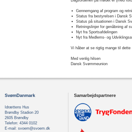
Dagsordenen på mødet er (med forbe
Gennemgang af program og retnin
Status fra bestyrelsen i Dansk
Status på situationen i Dansk 
Retningslinjer for genåbning af 
Nyt fra Sportsafdelingen
Nyt fra Medlems- og Udviklingsa
Vi håber at se rigtig mange til dett
Med venlig hilsen
Dansk Svømmeunion
SvømDanmark
Samarbejdspartnere
Idrættens Hus
Brøndby Stadion 20
2605 Brøndby
Telefon: 4344 0102
E-mail:
svoem@svoem.dk