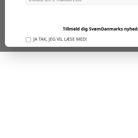
Tillmeld dig SvømDanmarks nyhed
JA TAK, JEG VIL LÆSE MED!
Vi er forpligtet til at beskytte og respektere dit privatl
personlige oplysninger til at administrere din kont
tjenester.