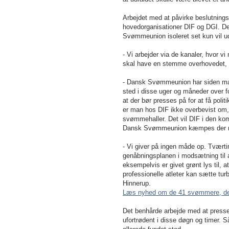
Arbejdet med at påvirke beslutning
hovedorganisationer DIF og DGI. De
Svømmeunion isoleret set kun vil udgør
- Vi arbejder via de kanaler, hvor v
skal have en stemme overhovedet, 
- Dansk Svømmeunion har siden mart
sted i disse uger og måneder over
at der bør presses på for at få poli
er man hos DIF ikke overbevist om, 
svømmehaller. Det vil DIF i den k
Dansk Svømmeunion kæmpes der n
- Vi giver på ingen måde op. Tværti
genåbningsplanen i modsætning til 
eksempelvis er givet grønt lys til, a
professionelle atleter kan sætte tu
Hinnerup.
Læs nyhed om de 41 svømmere, der
Det benhårde arbejde med at presse 
ufortrødent i disse døgn og timer.