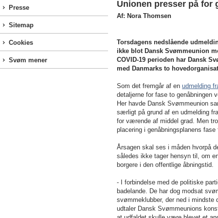
Unionen presser på for
Presse
Af: Nora Thomsen
Sitemap
Torsdagens nedslående udmeldin
Cookies
ikke blot Dansk Svømmeunion men
COVID-19 perioden har Dansk Sv
Svøm mener
med Danmarks to hovedorganisati
Som det fremgår af en
udmelding f
detaljerne for fase to genåbningen 
Her havde Dansk Svømmeunion samm
særligt på grund af en udmelding fr
for værende af middel grad. Men tro
placering i genåbningsplanens fase f
Årsagen skal ses i måden hvorpå de p
således ikke tager hensyn til, om e
borgere i den offentlige åbningstid.
- I forbindelse med de politiske pa
badelande. De har dog modsat svø
svømmeklubber, der ned i mindste d
udtaler Dansk Svømmeunions konstitu
at udfaldet skulle være blevet et an