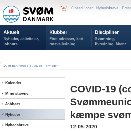
0 bestillinger
Nyhedsbreve
Pres
Aktuelt
Klubber
Discipliner
Nyheder, aktiviteter,
Find adresser, kort
Svømning,
jobbørs...
rutevejledning...
livredning, åbent
vand...
Du er her:
Forside
|
Aktuelt
|
Nyheder
Kalender
COVID-19 (c
Mine stævner
Svømmeunion
Jobbørs
kæmpe svøm
Nyheder
Nyhedsbreve
12-05-2020