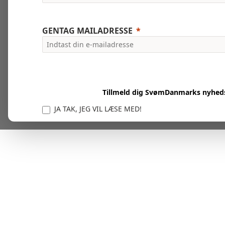
GENTAG MAILADRESSE
Tillmeld dig SvømDanmarks nyhed
JA TAK, JEG VIL LÆSE MED!
Vi er forpligtet til at beskytte og respektere dit privatl
personlige oplysninger til at administrere din kont
tjenester.