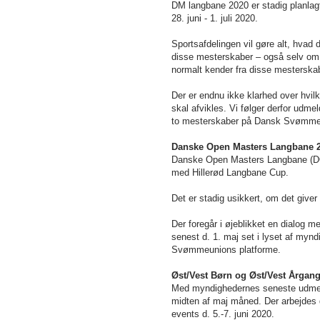
DM langbane 2020 er stadig planlagt 
28. juni - 1. juli 2020.
Sportsafdelingen vil gøre alt, hvad 
disse mesterskaber – også selv om 
normalt kender fra disse mesterska
Der er endnu ikke klarhed over hvil
skal afvikles. Vi følger derfor udm
to mesterskaber på Dansk Svømmeuni
Danske Open Masters Langbane 
Danske Open Masters Langbane (DOM-L
med Hillerød Langbane Cup.
Det er stadig usikkert, om det give
Der foregår i øjeblikket en dialog m
senest d. 1. maj set i lyset af myn
Svømmeunions platforme.
Øst/Vest Børn og Øst/Vest Årgan
Med myndighedernes seneste udmeldi
midten af maj måned. Der arbejdes de
events d. 5.-7. juni 2020.