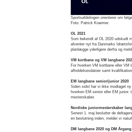
Sportsafdelingen orienterer om føl
Foto: Patrick Kraemer.
OL 2021
Som bekendt af OL 2020 udskudt me
afventer nyt fra Danmarks Idrætsfor
planlægge yderligere derfra og mel
VM kortbane og VM langbane 202
For hverken VM kortbane eller VM l
afholdelsesdatoer samt kvalifikation
EM langbane senior/junior 2020
Siden sidst har vi ikke modtaget n
hverken EM senior eller EM junior. 
mesterskaber.
Nordiske juniormesterskaber lan
Senest 1. maj beslutter de deltagen
en beslutning inden, melder vi natur
DM langbane 2020 og DM Årgang