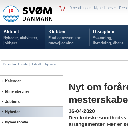
0 bestillinger
Nyhedsbreve
Pres
Aktuelt
Klubber
Discipliner
Nyheder, aktiviteter,
Find adresser, kort
Svømning,
jobbørs...
rutevejledning...
livredning, åbent
vand...
Du er her:
Forside
|
Aktuelt
|
Nyheder
Kalender
Nyt om forå
Mine stævner
mesterskabe
Jobbørs
16-04-2020
Nyheder
Den kritiske sundhedssi
Nyhedsbreve
arrangementer. Her er s