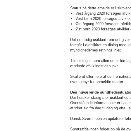
Status på dette arbejde er i skriven
Vest årgang 2020 forsøges afvikle
Vest børn 2020 forsøges afviklet 
Øst årgang 2020 forsøges afviklet
Øst børn 2020 forsøges afviklet d
Det er stadig usikkert, om det giver
foregår i øjeblikket en dialog med l
myndighedernes retningslinjer.
Tilmeldinger, som allerede er foret
ændrede afviklingstidspunkt.
Skulle et eller flere af de fire natio
eventgebyr for anmeldte starter.
Den nuværende sundhedssituation
Der hersker stadig stor usikkerhed 
Ovenstående informationer er baseret
ændrer sig fra dag til dag og ofte i e
Dansk Svømmeunion opdaterer løb
Sportsafdelingen følger op på de ov