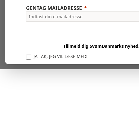
GENTAG MAILADRESSE
Tillmeld dig SvømDanmarks nyhed
JA TAK, JEG VIL LÆSE MED!
Vi er forpligtet til at beskytte og respektere dit privatl
personlige oplysninger til at administrere din kont
tjenester.