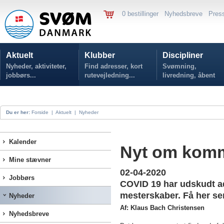
0 bestillinger
Nyhedsbreve
Pres
Aktuelt
Klubber
Discipliner
Nyheder, aktiviteter,
Find adresser, kort
Svømning,
jobbørs...
rutevejledning...
livredning, åbent
vand...
Du er her:
Forside
|
Aktuelt
|
Nyheder
Kalender
Nyt om kom
Mine stævner
02-04-2020
Jobbørs
COVID 19 har udskudt ads
mesterskaber. Få her se
Nyheder
Af: Klaus Bach Christensen
Nyhedsbreve