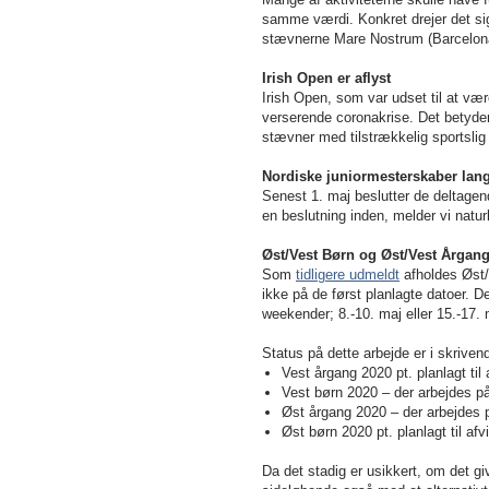
samme værdi. Konkret drejer det sig
stævnerne Mare Nostrum (Barcelona
Irish Open er aflyst
Irish Open, som var udset til at vær
verserende coronakrise. Det betyder
stævner med tilstrækkelig sportslig
Nordiske juniormesterskaber lan
Senest 1. maj beslutter de deltagen
en beslutning inden, melder vi natur
Øst/Vest Børn og Øst/Vest Årgan
Som
tidligere udmeldt
afholdes Øst/V
ikke på de først planlagte datoer. De
weekender; 8.-10. maj eller 15.-17.
Status på dette arbejde er i skriven
Vest årgang 2020 pt. planlagt til a
Vest børn 2020 – der arbejdes p
Øst årgang 2020 – der arbejdes 
Øst børn 2020 pt. planlagt til afvi
Da det stadig er usikkert, om det 