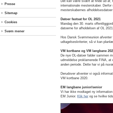
Det kan være svært at finde ud af, 
Presse
internationale mesterskaber. Derfo
mesterskabernes afholdelsesdatoer sa
Sitemap
Datoer fastsat for OL 2021
Cookies
Mandag den 30. marts offentliggjor
datoerne for afholdelsen af OL 2021. 
Svøm mener
Hos Dansk Svømmeunion afventer vi 
udtagelseskriterier, så vi kan plan
VM kortbane og VM langbane 202
De nye OL-datoer falder sammen me
udmeldelse proklamerede FINA, at d
anden periode. Dette har vi på nuvæ
Derudover afventer vi også informat
VM kortbane 2020.
EM langbane junior/senior
Vi har ikke modtaget ny informatio
EM Junior.
Klik her
og se hvilke tids