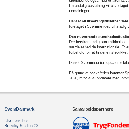
sideløbende også med et alternativt 
En endelig beslutning vil blive tag
udmeldinger.
Uanset vil tilmeldingsfristerne vær
foretaget i Svømmetider, vil stadig
Den nuværende sundhedssituation
Der hersker stadig stor usikkerhed
særdeleshed de internationale. Oven
forbehold for, at tingene i øjeblikket
Dansk Svømmeunion opdaterer løb
På grund af påskeferien kommer Spo
2020, hvor vi vil opdatere med infor
SvømDanmark
Samarbejdspartnere
Idrættens Hus
Brøndby Stadion 20