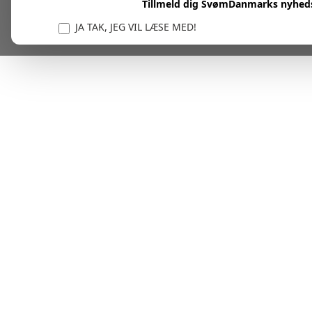
Tillmeld dig SvømDanmarks nyhed
JA TAK, JEG VIL LÆSE MED!
Vi er forpligtet til at beskytte og respektere dit privatl
personlige oplysninger til at administrere din kont
tjenester.
Plask! Nu er du klar til at læs