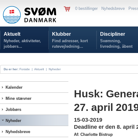
0 bestillinger
Nyhedsbreve
Pres
Aktuelt
Klubber
Discipliner
Nyheder, aktiviteter,
Find adresser, kort
Svømning,
jobbørs...
rutevejledning...
livredning, åbent
vand...
Du er her:
Forside
|
Aktuelt
|
Nyheder
Kalender
Husk: Genera
Mine stævner
27. april 201
Jobbørs
15-03-2019
Nyheder
Deadline er den 8. april 
Nyhedsbreve
Af: Charlotte Bistrup