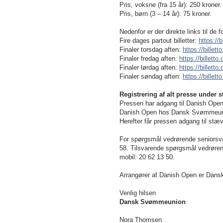
Pris, voksne (fra 15 år): 250 kroner.
Pris, børn (3 – 14 år): 75 kroner.
Nedenfor er der direkte links til de f
Fire dages partout billetter:
https://
Finaler torsdag aften:
https://billet
Finaler fredag aften:
https://billetto
Finaler lørdag aften:
https://billetto
Finaler søndag aften:
https://billet
Registrering af alt presse under
Pressen har adgang til Danish Open 
Danish Open hos Dansk Svømmeunio
Herefter får pressen adgang til stæv
For spørgsmål vedrørende seniorsv
58. Tilsvarende spørgsmål vedrørend
mobil: 20 62 13 50.
Arrangører af Danish Open er Da
Venlig hilsen
Dansk Svømmeunion
Nora Thomsen