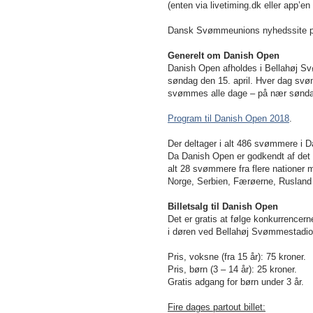
(enten via livetiming.dk eller app’en
Dansk Svømmeunions nyhedssite 
Generelt om Danish Open
Danish Open afholdes i Bellahøj Svø
søndag den 15. april. Hver dag svø
svømmes alle dage – på nær søndag
Program til Danish Open 2018
.
Der deltager i alt 486 svømmere i D
Da Danish Open er godkendt af det 
alt 28 svømmere fra flere nationer
Norge, Serbien, Færøerne, Ruslan
Billetsalg til Danish Open
Det er gratis at følge konkurrencerne
i døren ved Bellahøj Svømmestadio
Pris, voksne (fra 15 år): 75 kroner.
Pris, børn (3 – 14 år): 25 kroner.
Gratis adgang for børn under 3 år.
Fire dages partout billet: