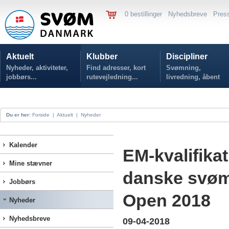
0 bestillinger
Nyhedsbreve
Pres
Aktuelt
Klubber
Discipliner
Nyheder, aktiviteter,
Find adresser, kort
Svømning,
jobbørs...
rutevejledning...
livredning, åbent
vand...
Du er her:
Forside
|
Aktuelt
|
Nyheder
Kalender
EM-kvalifikat
Mine stævner
danske svøm
Jobbørs
Open 2018
Nyheder
Nyhedsbreve
09-04-2018