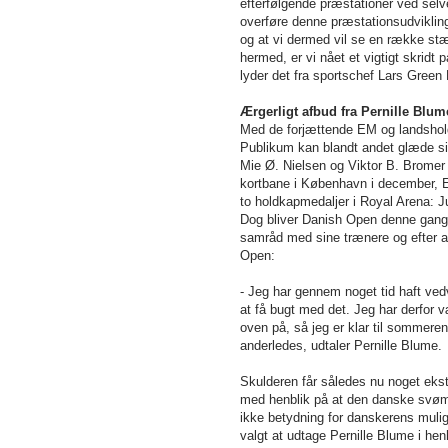
efterfølgende præstationer ved sel
overføre denne præstationsudviklin
og at vi dermed vil se en række stærk
hermed, er vi nået et vigtigt skridt
lyder det fra sportschef Lars Green
Ærgerligt afbud fra Pernille Blu
Med de forjættende EM og landshol
Publikum kan blandt andet glæde si
Mie Ø. Nielsen og Viktor B. Bromer 
kortbane i København i december, 
to holdkapmedaljer i Royal Arena: 
Dog bliver Danish Open denne gang 
samråd med sine trænere og efter a
Open:
- Jeg har gennem noget tid haft ved
at få bugt med det. Jeg har derfor v
oven på, så jeg er klar til sommeren
anderledes, udtaler Pernille Blume.
Skulderen får således nu noget ekstr
med henblik på at den danske svømm
ikke betydning for danskerens mulig
valgt at udtage Pernille Blume i hen