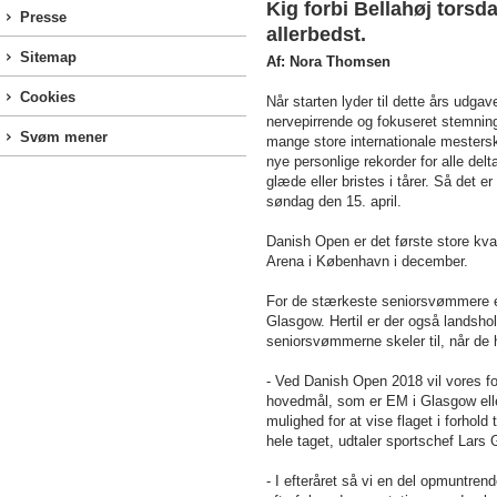
Kig forbi Bellahøj torsd
Presse
allerbedst.
Sitemap
Af: Nora Thomsen
Cookies
Når starten lyder til dette års udg
nervepirrende og fokuseret stemning
Svøm mener
mange store internationale mesters
nye personlige rekorder for alle de
glæde eller bristes i tårer. Så det e
søndag den 15. april.
Danish Open er det første store kv
Arena i København i december.
For de stærkeste seniorsvømmere e
Glasgow. Hertil er der også landsh
seniorsvømmerne skeler til, når de 
- Ved Danish Open 2018 vil vores f
hovedmål, som er EM i Glasgow elle
mulighed for at vise flaget i forhold
hele taget, udtaler sportschef Lars
- I efteråret så vi en del opmuntren