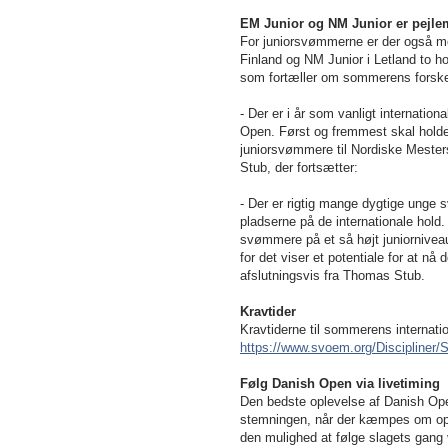
EM Junior og NM Junior er pejle
For juniorsvømmerne er der også meg
Finland og NM Junior i Letland to
som fortæller om sommerens forskell
- Der er i år som vanligt internatio
Open. Først og fremmest skal holdet
juniorsvømmere til Nordiske Mester
Stub, der fortsætter:
- Der er rigtig mange dygtige unge
pladserne på de internationale hold
svømmere på et så højt juniorniveau
for det viser et potentiale for at nå
afslutningsvis fra Thomas Stub.
Kravtider
Kravtiderne til sommerens internati
https://www.svoem.org/Discipliner/
Følg Danish Open via livetiming
Den bedste oplevelse af Danish Op
stemningen, når der kæmpes om opnåe
den mulighed at følge slagets gang v