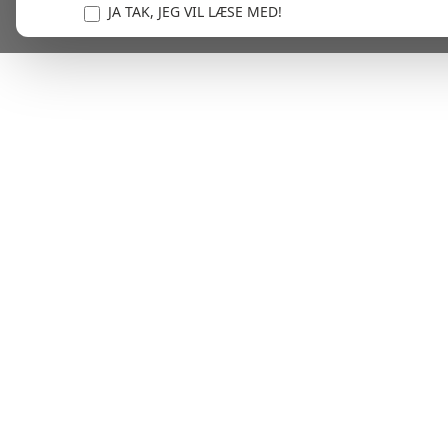
JA TAK, JEG VIL LÆSE MED!
Vi er forpligtet til at beskytte og respektere dit privatl
personlige oplysninger til at administrere din kont
tjenester.
Plask! Nu er du klar til at læs