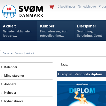
0 bestillinger
Nyhedsbreve
Pres
Aktuelt
Klubber
Discipliner
Nyheder, aktiviteter,
Find adresser, kort
Svømning,
jobbørs...
rutevejledning...
livredning, åbent
vand...
Du er her:
Forside
|
Aktuelt
Tags:
Kalender
Disciplin: Vandpolo diplom
Mine stævner
Jobbørs
Nyheder
Nyhedsbreve