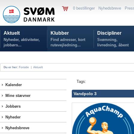
0 bestillinger
Nyhedsbreve
Pres
Aktuelt
Klubber
Discipliner
Nyheder, aktiviteter,
Find adresser, kort
Svømning,
jobbørs...
rutevejledning...
livredning, åbent
vand...
Du er her:
Forside
|
Aktuelt
Tags:
Kalender
Vandpolo 3
Mine stævner
Jobbørs
Nyheder
Nyhedsbreve