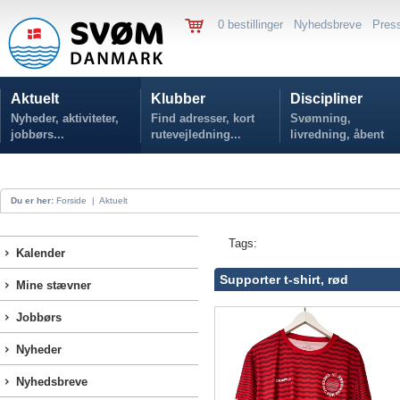
0 bestillinger
Nyhedsbreve
Pres
Aktuelt
Klubber
Discipliner
Nyheder, aktiviteter,
Find adresser, kort
Svømning,
jobbørs...
rutevejledning...
livredning, åbent
vand...
Du er her:
Forside
|
Aktuelt
Tags:
Kalender
Supporter t-shirt, rød
Mine stævner
Jobbørs
Nyheder
Nyhedsbreve