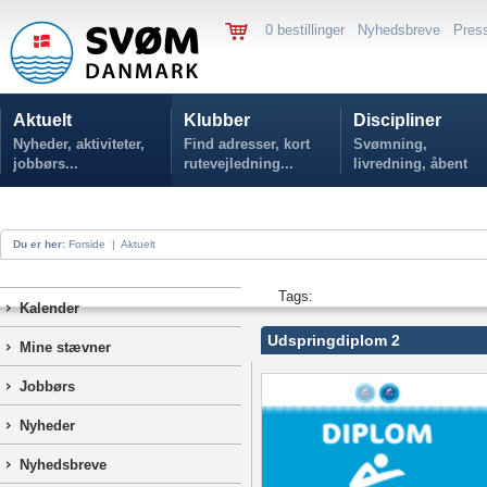
0 bestillinger
Nyhedsbreve
Pres
Aktuelt
Klubber
Discipliner
Nyheder, aktiviteter,
Find adresser, kort
Svømning,
jobbørs...
rutevejledning...
livredning, åbent
vand...
Du er her:
Forside
|
Aktuelt
Tags:
Kalender
Udspringdiplom 2
Mine stævner
Jobbørs
Nyheder
Nyhedsbreve