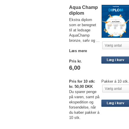
Aqua Champ
diplom
Ekstra diplom
som er beregnet
til at ledsage
AquaChamp
bronze, sølv og ...
Vælg antal
Læs mere
Pris kr.
6,00
Pris for 10 stk:
Pakker á 10 stk.
kr. 50,00 DKK
Vælg antal
Du sparer penge
på varen, samt på
ekspedition og
forsendelse, når
du køber pakker á
10 stk.