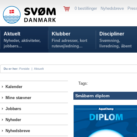
0 bestillinger
Nyhedsbreve
Pres
Aktuelt
Klubber
Discipliner
Nyheder, aktiviteter,
Find adresser, kort
Svømning,
jobbørs...
rutevejledning...
livredning, åbent
vand...
Du er her:
Forside
|
Aktuelt
Tags:
Kalender
Småbørn diplom
Mine stævner
Jobbørs
Nyheder
Nyhedsbreve