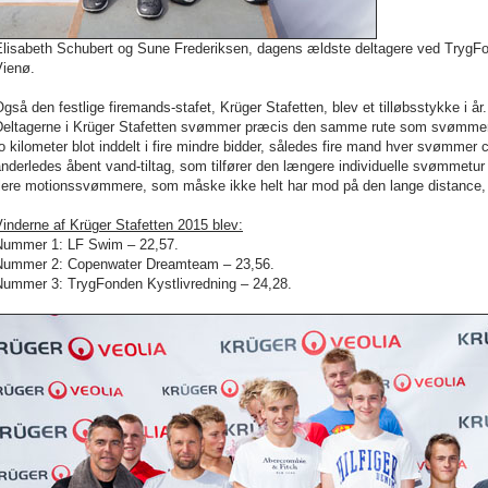
Elisabeth Schubert og Sune Frederiksen, dagens ældste deltagere ved TrygFo
Vienø.
gså den festlige firemands-stafet, Krüger Stafetten, blev et tilløbsstykke i år.
Deltagerne i Krüger Stafetten svømmer præcis den samme rute som svømmerne
o kilometer blot inddelt i fire mindre bidder, således fire mand hver svømmer c
nderledes åbent vand-tiltag, som tilfører den længere individuelle svømmetur
flere motionssvømmere, som måske ikke helt har mod på den lange distance,
inderne af Krüger Stafetten 2015 blev:
Nummer 1: LF Swim – 22,57.
Nummer 2: Copenwater Dreamteam – 23,56.
Nummer 3: TrygFonden Kystlivredning – 24,28.