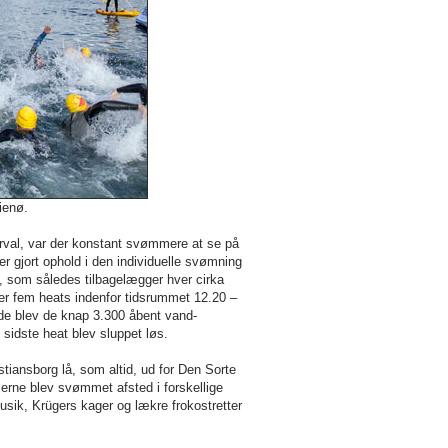
ienø.
rval, var der konstant svømmere at se på
er gjort ophold i den individuelle svømning
, som således tilbagelægger hver cirka
ver fem heats indenfor tidsrummet 12.20 –
de blev de knap 3.300 åbent vand-
sidste heat blev sluppet løs.
stiansborg lå, som altid, ud for Den Sorte
rne blev svømmet afsted i forskellige
usik, Krügers kager og lækre frokostretter