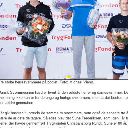
re stolte herresvømmere på podiet. Foto: Michael Vienø.
Dansk Svømmeunion hædrer hvert år den ældste herre- og damesvømmer. Dett
vømning ikke kun er for de unge og hurtige svømmere, men at det bestemt ogs
den ældre generation.
I år gik hædren til præcis de samme to svømmere, som også de seneste tre år
være de ældste deltagere. Således blev det Sune Frederiksen, som igen i år 
herre, der havde gennemført TrygFonden Christiansborg Rundt. Sune er 80 år