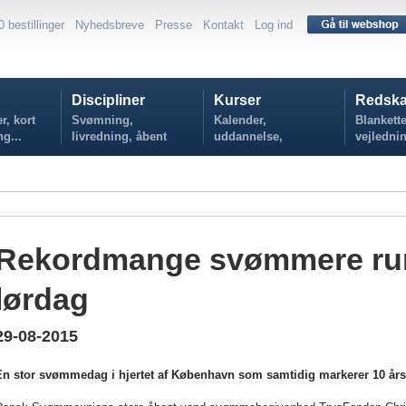
0 bestillinger
Nyhedsbreve
Presse
Kontakt
Log ind
Discipliner
Kurser
Redska
r, kort
Svømning,
Kalender,
Blankette
ng...
livredning, åbent
uddannelse,
vejlednin
vand...
tilmelding...
politikker
Rekordmange svømmere rund
lørdag
29-08-2015
En stor svømmedag i hjertet af København som samtidig markerer 10 år