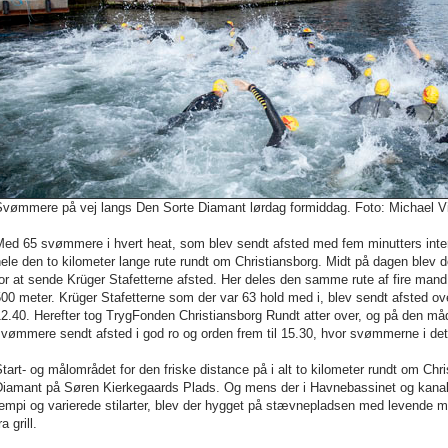
Svømmere på vej langs Den Sorte Diamant lørdag formiddag. Foto: Michael V
Med 65 svømmere i hvert heat, som blev sendt afsted med fem minutters inte
ele den to kilometer lange rute rundt om Christiansborg. Midt på dagen blev d
or at sende Krüger Stafetterne afsted. Her deles den samme rute af fire mand
00 meter. Krüger Stafetterne som der var 63 hold med i, blev sendt afsted o
2.40. Herefter tog TrygFonden Christiansborg Rundt atter over, og på den må
vømmere sendt afsted i god ro og orden frem til 15.30, hvor svømmerne i det 
tart- og målområdet for den friske distance på i alt to kilometer rundt om Chri
Diamant på Søren Kierkegaards Plads. Og mens der i Havnebassinet og kanale
empi og varierede stilarter, blev der hygget på stævnepladsen med levende m
ra grill.