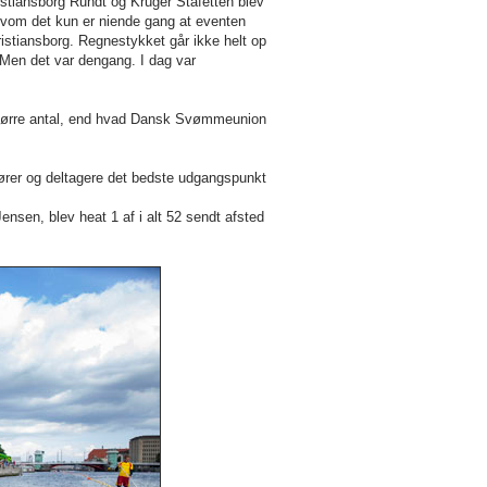
iansborg Rundt og Krüger Stafetten blev
lvom det kun er niende gang at eventen
istiansborg. Regnestykket går ikke helt op
. Men det var dengang. I dag var
 større antal, end hvad Dansk Svømmeunion
gører og deltagere det bedste udgangspunkt
sen, blev heat 1 af i alt 52 sendt afsted