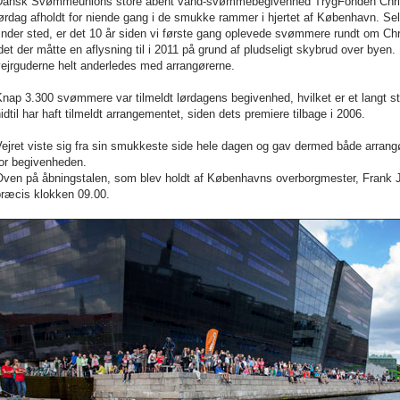
Dansk Svømmeunions store åbent vand-svømmebegivenhed TrygFonden Christ
ørdag afholdt for niende gang i de smukke rammer i hjertet af København. Se
inder sted, er det 10 år siden vi første gang oplevede svømmere rundt om Chr
det der måtte en aflysning til i 2011 på grund af pludseligt skybrud over byen
ejrguderne helt anderledes med arrangørerne.
Knap 3.300 svømmere var tilmeldt lørdagens begivenhed, hvilket er et langt
idtil har haft tilmeldt arrangementet, siden dets premiere tilbage i 2006.
ejret viste sig fra sin smukkeste side hele dagen og gav dermed både arran
for begivenheden.
ven på åbningstalen, som blev holdt af Københavns overborgmester, Frank Jen
præcis klokken 09.00.