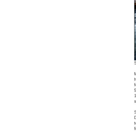
h
f
5
1
s
S
t
f