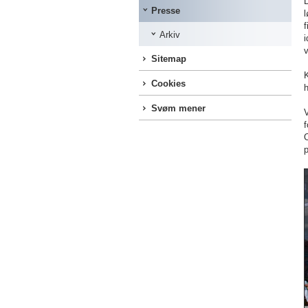
Presse
l
f
Arkiv
i
v
Sitemap
Cookies
h
Svøm mener
V
O