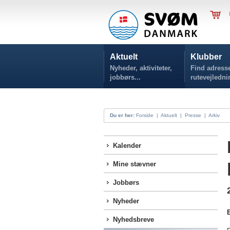
Aktuelt
Klubber
Nyheder, aktiviteter,
Find adresse
jobbørs...
rutevejledni
Du er her:
Forside
|
Aktuelt
|
Presse
|
Arkiv
Kalender
Mine stævner
Jobbørs
Nyheder
Nyhedsbreve