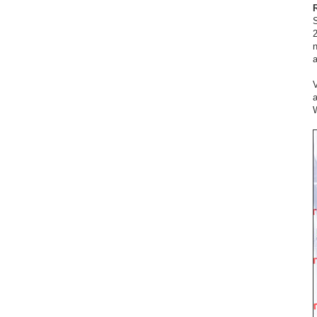
S
2
n
a
V