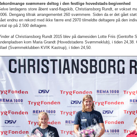
Rekordmange svømmere deltog i den festlige hovedstads-begivenhed
elve lørdagens store åbent vand-flagskib, Christiansborg Rundt, er vokset mar
006. Dengang tiltrak arrangementet 260 svømmere. Siden da er det gået støt o
ået endnu en rekord med ikke færre end 2970 tilmeldte deltagere på den indi
ntal op på 2.500 deltagere.
inder af Christiansborg Rundt 2015 blev på damesiden Lotte Friis (Gentofte 
andenpladsen kom Maria Grandt (Hovedstadens Svømmeklub), i tiden 24,38. O
Wael (Svømmeklubben KVIK Kastrup), i tiden 24,50.