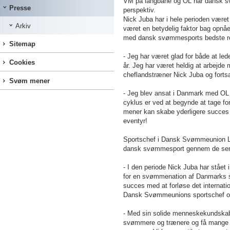
VM på langbane og OL har dansk svø
Presse
perspektiv.
Nick Juba har i hele perioden være
Arkiv
været en betydelig faktor bag opnåe
med dansk svømmesports bedste res
Sitemap
- Jeg har været glad for både at le
Cookies
år. Jeg har været heldig at arbejde
cheflandstræner Nick Juba og forts
Svøm mener
- Jeg blev ansat i Danmark med OL i
cyklus er ved at begynde at tage form
mener kan skabe yderligere succes f
eventyr!
Sportschef i Dansk Svømmeunion Lar
dansk svømmesport gennem de sen
- I den periode Nick Juba har stået
for en svømmenation af Danmarks stø
succes med at forløse det internatio
Dansk Svømmeunions sportschef og
- Med sin solide menneskekundskab,
svømmere og trænere og få mange ele