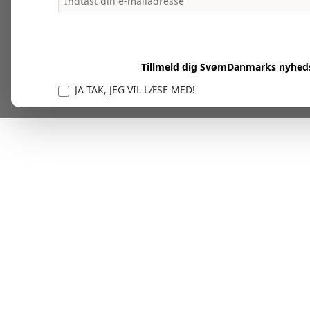
Tillmeld dig SvømDanmarks nyhed
JA TAK, JEG VIL LÆSE MED!
Vi er forpligtet til at beskytte og respektere dit privatl
personlige oplysninger til at administrere din kont
tjenester.