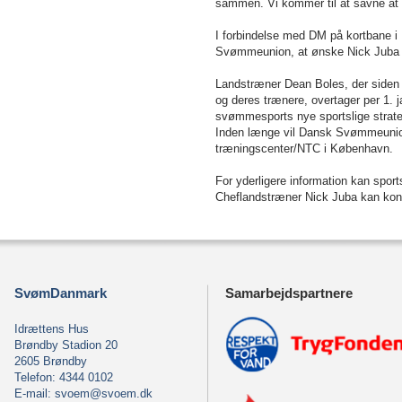
sammen. Vi kommer til at savne at 
I forbindelse med DM på kortbane i 
Svømmeunion, at ønske Nick Juba al
Landstræner Dean Boles, der siden
og deres trænere, overtager per 1. 
svømmesports nye sportslige strategi
Inden længe vil Dansk Svømmeunion
træningscenter/NTC i København.
For yderligere information kan spor
Cheflandstræner Nick Juba kan kont
SvømDanmark
Samarbejdspartnere
Idrættens Hus
Brøndby Stadion 20
2605 Brøndby
Telefon: 4344 0102
E-mail:
svoem@svoem.dk