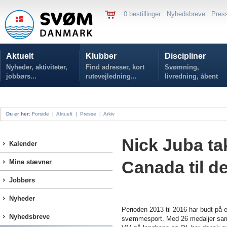
0 bestillinger
Nyhedsbreve
Pres
Aktuelt
Klubber
Discipliner
Nyheder, aktiviteter,
Find adresser, kort
Svømning,
jobbørs...
rutevejledning...
livredning, åbent
vand...
Du er her:
Forside
|
Aktuelt
|
Presse
|
Arkiv
Nick Juba ta
Kalender
Canada til 
Mine stævner
Jobbørs
Nyheder
Perioden 2013 til 2016 har budt på 
Nyhedsbreve
svømmesport. Med 26 medaljer samt 4