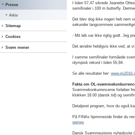
I tiden 57,47 sikrede Jeanette Ott
Presse
semifinaler i 100 m butterfly. Derme
Arkiv
Det blev dog ikke nogen helt nem vej
sekunder langsommere sammenlignet
Sitemap
- Mit løb var ikke rigtig godt. Jeg 
Cookies
Det ændrer heldigvis ikke ved, at vi
Svøm mener
I samme semifinaler formåede sven
olympisk rekord i tiden 55,84.
Se alle resultater her:
www.rio2016.
Fakta om OL-svømmekonkurrenc
Svømmekonkurrencerne forløber fre
klokken 18.00 (dansk tid) og semifin
Detaljeret program, hvor du også ka
På FINAs hjemmeside finder du ne
games
Dansk Svømmeunions nyhedssite 