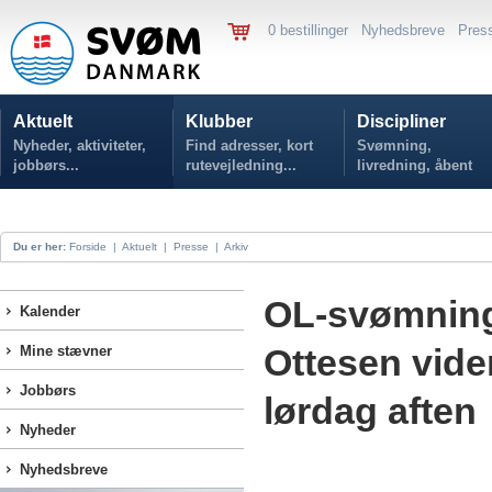
0 bestillinger
Nyhedsbreve
Pres
Aktuelt
Klubber
Discipliner
Nyheder, aktiviteter,
Find adresser, kort
Svømning,
jobbørs...
rutevejledning...
livredning, åbent
vand...
Du er her:
Forside
|
Aktuelt
|
Presse
|
Arkiv
OL-svømning,
Kalender
Ottesen vider
Mine stævner
Jobbørs
lørdag aften
Nyheder
Nyhedsbreve