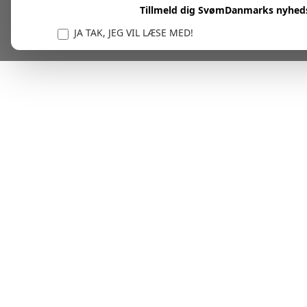
Tillmeld dig SvømDanmarks nyhed
JA TAK, JEG VIL LÆSE MED!
Vi er forpligtet til at beskytte og respektere dit privatl
personlige oplysninger til at administrere din kont
tjenester.
Plask! Nu er du klar til at læs