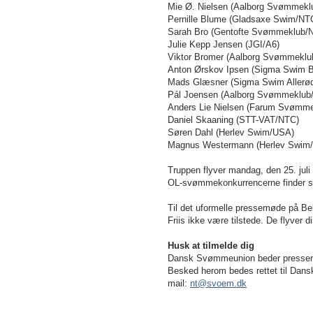
Mie Ø. Nielsen (Aalborg Svømmekl
Pernille Blume (Gladsaxe Swim/NT
Sarah Bro (Gentofte Svømmeklub
Julie Kepp Jensen (JGI/A6)
Viktor Bromer (Aalborg Svømmeklu
Anton Ørskov Ipsen (Sigma Swim 
Mads Glæsner (Sigma Swim Aller
Pál Joensen (Aalborg Svømmeklu
Anders Lie Nielsen (Farum Svømm
Daniel Skaaning (STT-VAT/NTC)
Søren Dahl (Herlev Swim/USA)
Magnus Westermann (Herlev Swim
Truppen flyver mandag, den 25. juli
OL-svømmekonkurrencerne finder ste
Til det uformelle pressemøde på Be
Friis ikke være tilstede. De flyver d
Husk at tilmelde dig
Dansk Svømmeunion beder pressen 
Besked herom bedes rettet til Da
mail:
nt@svoem.dk