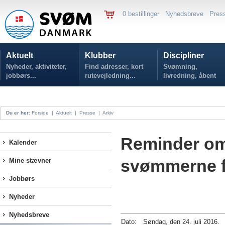
0 bestillinger
Nyhedsbreve
Pres
Aktuelt
Klubber
Discipliner
Nyheder, aktiviteter,
Find adresser, kort
Svømning,
jobbørs...
rutevejledning...
livredning, åbent
vand...
Du er her:
Forside
|
Aktuelt
|
Presse
|
Arkiv
Reminder om
Kalender
svømmerne fø
Mine stævner
Jobbørs
Nyheder
____________________
Nyhedsbreve
Dato:
Søndag, den 24. juli 2016.