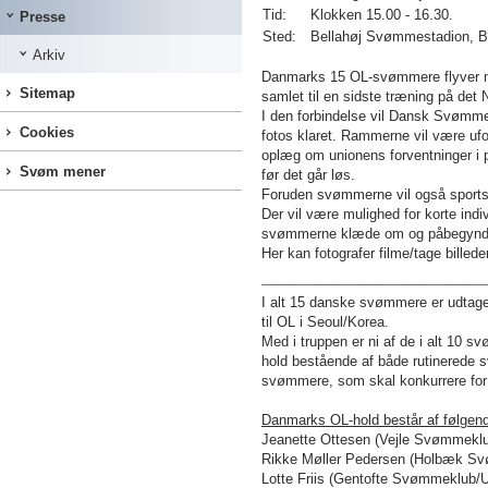
Tid:
Klokken 15.00 - 16.30.
Presse
Sted:
Bellahøj Svømmestadion, Be
Arkiv
Danmarks 15 OL-svømmere flyver mod
Sitemap
samlet til en sidste træning på de
I den forbindelse vil Dansk Svømmeun
Cookies
fotos klaret. Rammerne vil være ufor
oplæg om unionens forventninger i 
Svøm mener
før det går løs.
Foruden svømmerne vil også sports
Der vil være mulighed for korte indi
svømmerne klæde om og påbegynde 
Her kan fotografer filme/tage billed
____________________
I alt 15 danske svømmere er udtaget
til OL i Seoul/Korea.
Med i truppen er ni af de i alt 10 
hold bestående af både rutinerede s
svømmere, som skal konkurrere for 
Danmarks OL-hold består af følge
Jeanette Ottesen (Vejle Svømmekl
Rikke Møller Pedersen (Holbæk 
Lotte Friis (Gentofte Svømmeklub