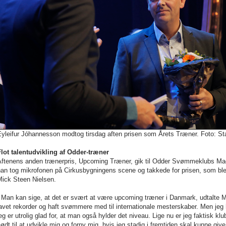
Eyleifur Jóhannesson modtog tirsdag aften prisen som Årets Træner. Foto: St
Flot talentudvikling af Odder-træner
Aftenens anden trænerpris, Upcoming Træner, gik til Odder Svømmeklubs Mads
han tog mikrofonen på Cirkusbygningens scene og takkede for prisen, som bl
Mick Steen Nielsen.
 Man kan sige, at det er svært at være upcoming træner i Danmark, udtalte M
avet rekorder og haft svømmere med til internationale mesterskaber. Men jeg 
eg er utrolig glad for, at man også hylder det niveau. Lige nu er jeg faktisk k
ødt til at udvikle mig og forny mig, hvis jeg stadig i fremtiden skal kunne 