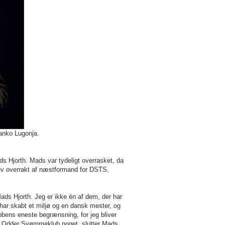
anko Lugonja.
 Hjorth. Mads var tydeligt overrasket, da
ev overrakt af næstformand for DSTS,
ads Hjorth. Jeg er ikke én af dem, der har
har skabt et miljø og en dansk mester, og
lubbens eneste begrænsning, for jeg bliver
give Odder Svømmeklub noget, slutter Mads