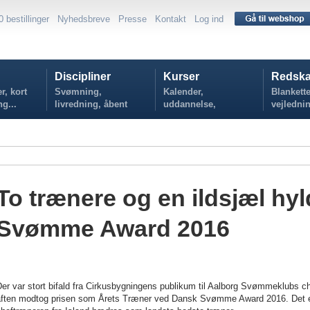
0 bestillinger
Nyhedsbreve
Presse
Kontakt
Log ind
Discipliner
Kurser
Redska
r, kort
Svømning,
Kalender,
Blankette
ng...
livredning, åbent
uddannelse,
vejlednin
vand...
tilmelding...
politikker
To trænere og en ildsjæl hy
Svømme Award 2016
er var stort bifald fra Cirkusbygningens publikum til Aalborg Svømmeklubs ch
aften modtog prisen som Årets Træner ved Dansk Svømme Award 2016. Det er 