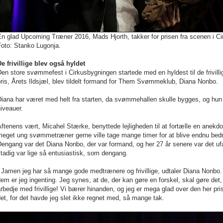
n glad Upcoming Træner 2016, Mads Hjorth, takker for prisen fra scenen i C
Foto: Stanko Lugonja.
e frivillige blev også hyldet
en store svømmefest i Cirkusbygningen startede med en hyldest til de frivilli
ris, Årets Ildsjæl, blev tildelt formand for Them Svømmeklub, Diana Nonbo.
iana har været med helt fra starten, da svømmehallen skulle bygges, og hun e
iveauer.
ftenens vært, Micahel Stærke, benyttede lejligheden til at fortælle en anekdo
meget ung svømmetræner gerne ville tage mange timer for at blive endnu bed
engang var det Diana Nonbo, der var formand, og her 27 år senere var det uf
tadig var lige så entusiastisk, som dengang.
 Jamen jeg har så mange gode medtrænere og frivillige, udtaler Diana Nonbo. 
em er jeg ingenting. Jeg synes, at de, der kan gøre en forskel, skal gøre det, 
rbedje med frivillige! Vi bærer hinanden, og jeg er mega glad over den her pris
et, for det havde jeg slet ikke regnet med, så mange tak.