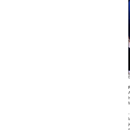
-
l
j
n