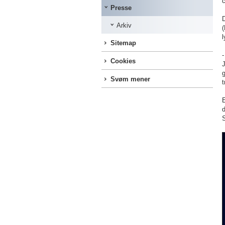
Presse
D
Arkiv
Sitemap
-
Cookies
J
g
Svøm mener
t
E
d
S