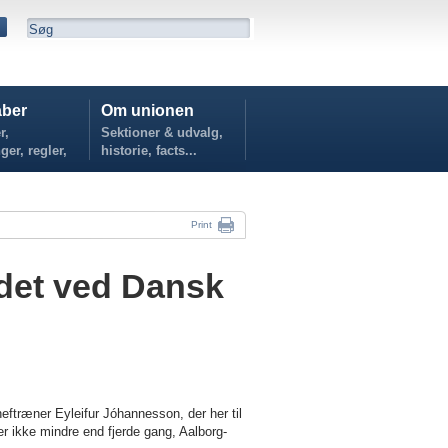
ber
Om unionen
r,
Sektioner & udvalg,
ger, regler,
historie, facts...
...
Print
ldet ved Dansk
eftræner Eyleifur Jóhannesson, der her til
ikke mindre end fjerde gang, Aalborg-