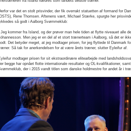
cheftræneren fra Island hædres som landets bedste træner.
erfor var det en stolt prisvinder, der fik overrakt statuetten af formand f
(DSTS), Rene Thomsen. Aftenens vært, Michael Stærke, spurgte her prisvinder
lykkedes så godt i Aalborg Svømmeklub:
 Jeg kommer fra Island, og der prøver man hele tiden at flytte niveauet alle d
óhannesson. Men jeg er en del af et stort trænerteam i Aalborg, så det er ikke 
odt. Det betyder meget, at jeg modtager prisen, for jeg flyttede til Danmark fo
ræner. Så tak for anerkendelsen for at være årets træner, slutter Eyleifur af.
yleifur modtager prisen for sit ekstraordinære elitearbejde med landsholdss
er begge har opnået flotte internationale resultater og OL-kvalifikationer, samt
vømmeklub, der i 2015 vandt titlen som danske holdmestre for andet år i træ