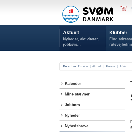
Aktuelt
Klubber
Nyheder, aktiviteter,
Find adresse
jobbørs...
rutevejledni
Du er her:
Forside
|
Aktuelt
|
Presse
|
Arkiv
Kalender
Mine stævner
Jobbørs
Nyheder
D
Nyhedsbreve