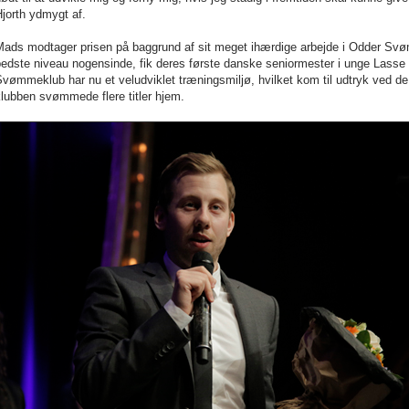
jorth ydmygt af.
Mads modtager prisen på baggrund af sit meget ihærdige arbejde i Odder Svø
bedste niveau nogensinde, fik deres første danske seniormester i unge Lass
vømmeklub har nu et veludviklet træningsmiljø, hvilket kom til udtryk ved de
lubben svømmede flere titler hjem.