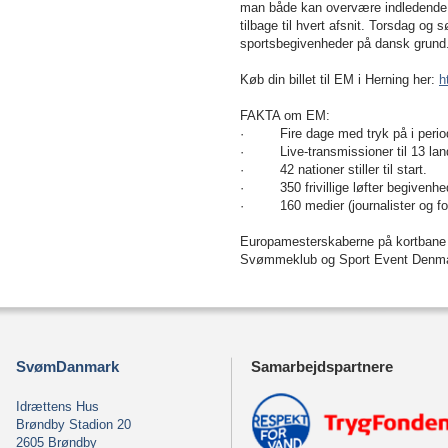
man både kan overvære indledende og 
tilbage til hvert afsnit. Torsdag og s
sportsbegivenheder på dansk grund
Køb din billet til EM i Herning her:
h
FAKTA om EM:
· Fire dage med tryk på i period
· Live-transmissioner til 13 lan
· 42 nationer stiller til start.
· 350 frivillige løfter begivenhe
· 160 medier (journalister og foto
Europamesterskaberne på kortbane
Svømmeklub og Sport Event Denma
SvømDanmark
Samarbejdspartnere
Idrættens Hus
Brøndby Stadion 20
2605 Brøndby