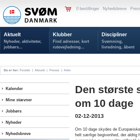
0 bestillinger
Nyhedsbreve
Pres
Aktuelt
Klubber
Discipliner
Nyheder, aktiviteter,
Find adresser, kort
Svømning,
jobbørs...
rutevejledning...
livredning, åbent
vand...
Du er her:
Forside
|
Aktuelt
|
Presse
|
Arkiv
Den største 
Kalender
om 10 dage
Mine stævner
Jobbørs
02-12-2013
Nyheder
Om 10 dage skydes de Europæiske 
Nyhedsbreve
helt særlige begivenhed, der aldrig