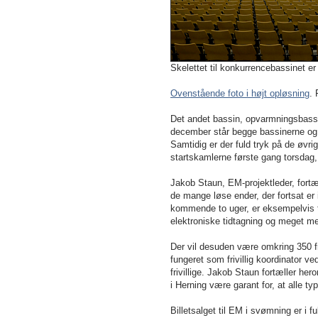
Skelettet til konkurrencebassinet e
Ovenstående foto i højt opløsning
. 
Det andet bassin, opvarmningsbassine
december står begge bassinerne og
Samtidig er der fuld tryk på de øvr
startskamlerne første gang torsdag
Jakob Staun, EM-projektleder, fortæl
de mange løse ender, der fortsat er
kommende to uger, er eksempelvis tø
elektroniske tidtagning og meget me
Der vil desuden være omkring 350 fr
fungeret som frivillig koordinator ved
frivillige. Jakob Staun fortæller her
i Herning være garant for, at alle ty
Billetsalget til EM i svømning er i ful