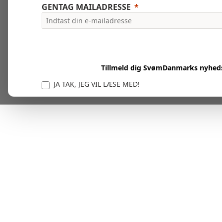
GENTAG MAILADRESSE
Tillmeld dig SvømDanmarks nyhed
JA TAK, JEG VIL LÆSE MED!
Vi er forpligtet til at beskytte og respektere dit privatl
personlige oplysninger til at administrere din kont
tjenester.