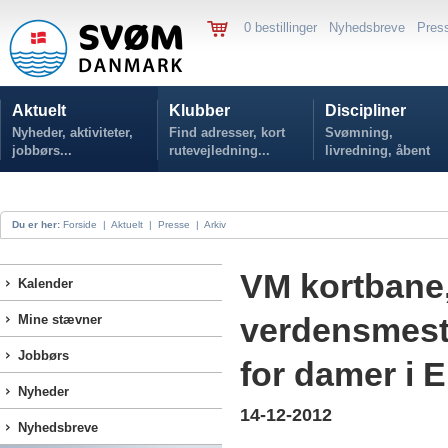
0 bestillinger
Nyhedsbreve
Pres
Aktuelt
Klubber
Discipliner
Nyheder, aktiviteter,
Find adresser, kort
Svømning,
jobbørs...
rutevejledning...
livredning, åbent
vand...
Du er her:
Forside
|
Aktuelt
|
Presse
|
Arkiv
VM kortbane,
Kalender
verdensmestr
Mine stævner
Jobbørs
for damer i 
Nyheder
14-12-2012
Nyhedsbreve