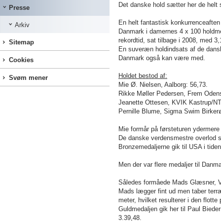
Det danske hold sætter her de helt
Presse
En helt fantastisk konkurrenceaften 
Arkiv
Danmark i damernes 4 x 100 holdmedl
rekordtid, sat tilbage i 2008, med 3
Sitemap
En suveræn holdindsats af de danske
Danmark også kan være med.
Cookies
Holdet bestod af:
Svøm mener
Mie Ø. Nielsen, Aalborg: 56,73.
Rikke Møller Pedersen, Frem Oden
Jeanette Ottesen, KVIK Kastrup/NT
Pernille Blume, Sigma Swim Birkerø
Mie formår på førsteturen ydermere 
De danske verdensmestre overlod søl
Bronzemedaljerne gik til USA i tiden
Men der var flere medaljer til Dan
Således formåede Mads Glæsner, VI
Mads lægger fint ud men taber terræ
meter, hvilket resulterer i den flot
Guldmedaljen gik her til Paul Bieder
3.39,48.