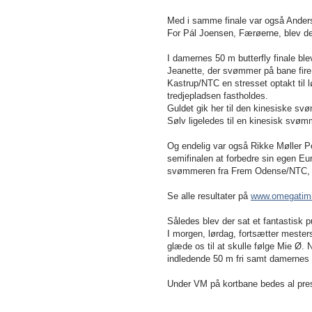
Med i samme finale var også Anders
For Pál Joensen, Færøerne, blev det 
I damernes 50 m butterfly finale ble
Jeanette, der svømmer på bane fire, 
Kastrup/NTC en stresset optakt til lø
tredjepladsen fastholdes.
Guldet gik her til den kinesiske svø
Sølv ligeledes til en kinesisk svømm
Og endelig var også Rikke Møller P
semifinalen at forbedre sin egen Eu
svømmeren fra Frem Odense/NTC, de
Se alle resultater på
www.omegatim
Således blev der sat et fantastis
I morgen, lørdag, fortsætter mester
glæde os til at skulle følge Mie Ø.
indledende 50 m fri samt damernes 4
Under VM på kortbane bedes al press