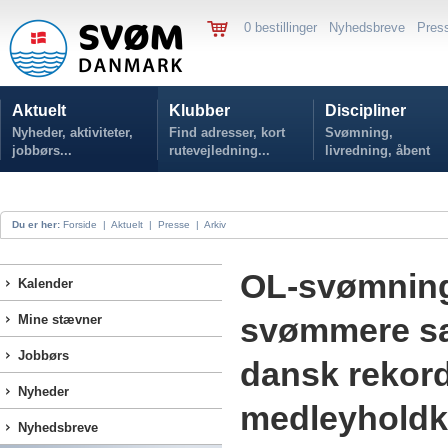
0 bestillinger
Nyhedsbreve
Pres
Aktuelt
Klubber
Discipliner
Nyheder, aktiviteter,
Find adresser, kort
Svømning,
jobbørs...
rutevejledning...
livredning, åbent
vand...
Du er her:
Forside
|
Aktuelt
|
Presse
|
Arkiv
OL-svømning,
Kalender
svømmere sæ
Mine stævner
Jobbørs
dansk rekord
Nyheder
medleyhold
Nyhedsbreve