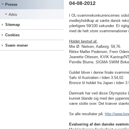
04-08-2012
Presse
Arkiv
I OL-svømmekonkurrencernes sidste a
medleyholdkap at sætte dansk rekord
Sitemap
yderligere 59/100 sekunder. Et rigtig
med de helt store svømmenationer i
Cookies
Holdet bestod af:
Svøm mener
Mie Ø. Nielsen, Aalborg: 59,76.
Rikke Møller Pedersen, Frem Oden
Jeanette Ottesen, KVIK Kastrup/NT
Pernille Blume, SIGMA SWIM Birke
Guldet bliver i denne finale svømme
Sølv til Australien i tiden 3.54,02.
Bronze til holdet fra Japan i tiden 3
Danmark har ved disse Olympiske Le
kunnet blande sig med den ypperste
være stolte over. Det kræver stær
Se alle resultater på:
http://www.lo
Evaluering af den danske svømme