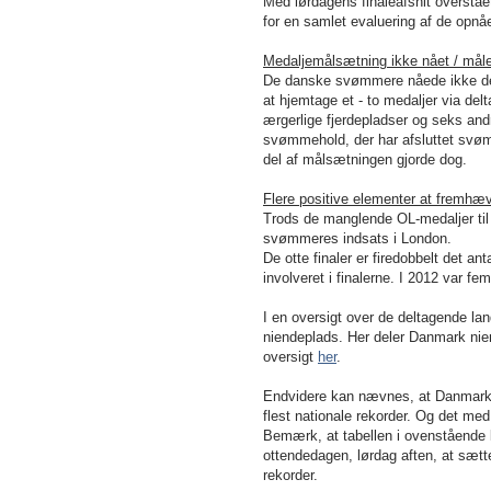
Med lørdagens finaleafsnit overstå
for en samlet evaluering af de opn
Medaljemålsætning ikke nået / målet
De danske svømmere nåede ikke der
at hjemtage et - to medaljer via delt
ærgerlige fjerdepladser og seks and
svømmehold, der har afsluttet svøm
del af målsætningen gjorde dog.
Flere positive elementer at fremhæ
Trods de manglende OL-medaljer ti
svømmeres indsats i London.
De otte finaler er firedobbelt det
involveret i finalerne. I 2012 var 
I en oversigt over de deltagende lan
niendeplads. Her deler Danmark n
oversigt
her
.
Endvidere kan nævnes, at Danmark 
flest nationale rekorder. Og det me
Bemærk, at tabellen i ovenstående l
ottendedagen, lørdag aften, at sætt
rekorder.