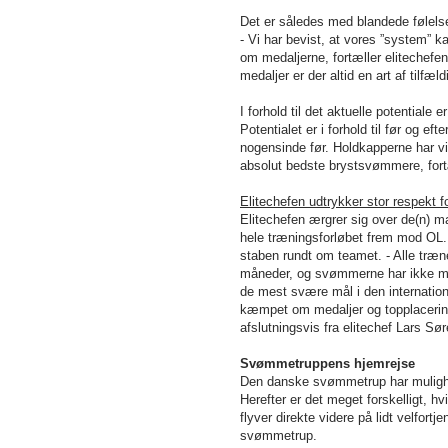
Det er således med blandede følels
- Vi har bevist, at vores ”system
om medaljerne, fortæller elitechefen
medaljer er der altid en art af tilfæ
I forhold til det aktuelle potentiale 
Potentialet er i forhold til før og 
nogensinde før. Holdkapperne har vis
absolut bedste brystsvømmere, for
Elitechefen udtrykker stor respekt
Elitechefen ærgrer sig over de(n) 
hele træningsforløbet frem mod OL.
staben rundt om teamet. - Alle træn
måneder, og svømmerne har ikke min
de mest svære mål i den internatio
kæmpet om medaljer og topplacering
afslutningsvis fra elitechef Lars Sø
Svømmetruppens hjemrejse
Den danske svømmetrup har mulighed 
Herefter er det meget forskelligt, 
flyver direkte videre på lidt velfort
svømmetrup.