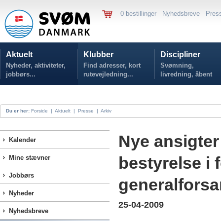
0 bestillinger
Nyhedsbreve
Pres
Aktuelt
Klubber
Discipliner
Nyheder, aktiviteter,
Find adresser, kort
Svømning,
jobbørs...
rutevejledning...
livredning, åbent
vand...
Du er her:
Forside
|
Aktuelt
|
Presse
|
Arkiv
Nye ansigte
Kalender
bestyrelse i
Mine stævner
Jobbørs
generalforsa
Nyheder
25-04-2009
Nyhedsbreve