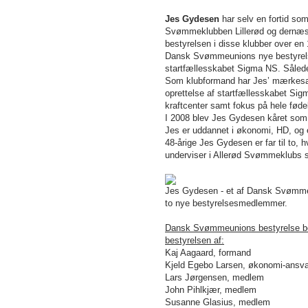
Jes Gydesen
har selv en fortid so
Svømmeklubben Lillerød og dernæs
bestyrelsen i disse klubber over en 
Dansk Svømmeunions nye bestyrelse
startfællesskabet Sigma NS. Såled
Som klubformand har Jes’ mærkesa
oprettelse af startfællesskabet 
kraftcenter samt fokus på hele føde
I 2008 blev Jes Gydesen kåret som 
Jes er uddannet i økonomi, HD, og e
48-årige Jes Gydesen er far til to,
underviser i Allerød Svømmeklubs
Jes Gydesen - et af Dansk Svømm
to nye bestyrelsesmedlemmer.
Dansk Svømmeunions bestyrelse best
bestyrelsen af:
Kaj Aagaard, formand
Kjeld Egebo
Lars
en, økonomi-ansva
Lars
Jørgensen, medlem
John Pihlkjær, medlem
Susanne Glasius, medlem