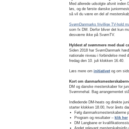
Med allerede udsolgte afsnit inden DM
løs, og de første danske juniormestre 
så vil du være en del af mesterskab
SvømDanmarks frivillige TV-hold m
som fx DM. Derfor bliver det kun mu
desværre ikke på SvømTV.
Hyldest af svømmere med dual ca
Siden 2018 har SvømDanmark hædret
nationale niveau i forbindelse med 
fredag den 10. juli klokken 16.40.
Læs mere om
initiativet
og om sids
Kort om danmarksmesterskabern
DM og danske mesterskaber for juni
Svømmehal. Bag arrangementet stå
Indledende DM-heats og direkte junio
starter klokken 18.00, hvor årets 
Følg danmarksmesterskaberne 
Program og resultater –
klik her
DM Langbane er kvalifikationss
Andet relevant mesterskabsinfo