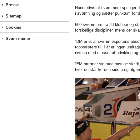
Presse
Hundredvis af svømmere springer d
i svømning og sætter punktum for
Sitemap
600 svømmere fra 83 klubber og sta
Cookies
forskellige discipliner, mens der sk
Svøm mener
”DM er et af svømmesportens absol
toppræstere til. I år er ingen undtag
niveau med masser af udvikling og
”EM nærmer sig med hastige skridt,
hvor de står før den sidste og afgø