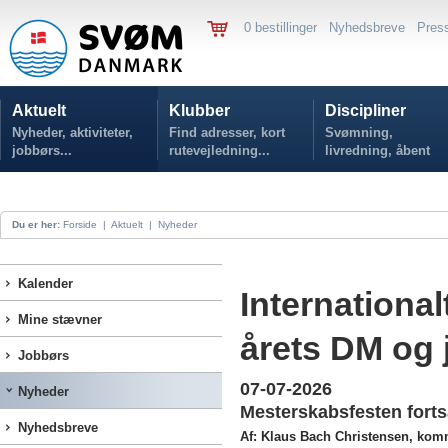
0 bestillinger
Nyhedsbreve
Pres
Aktuelt
Klubber
Discipliner
Nyheder, aktiviteter,
Find adresser, kort
Svømning,
jobbørs...
rutevejledning...
livredning, åbent
vand...
Du er her:
Forside
|
Aktuelt
|
Nyheder
Kalender
International
Mine stævner
årets DM og 
Jobbørs
07-07-2026
Nyheder
Mesterskabsfesten fort
Nyhedsbreve
Af: Klaus Bach Christensen, kom