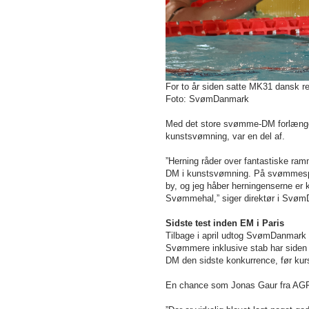
For to år siden satte MK31 dansk 
Foto: SvømDanmark
Med det store svømme-DM forlænge
kunstsvømning, var en del af.
”Herning råder over fantastiske ram
DM i kunstsvømning. På svømmesport
by, og jeg håber herningenserne e
Svømmehal,” siger direktør i Svøm
Sidste test inden EM i Paris
Tilbage i april udtog SvømDanmark
Svømmere inklusive stab har side
DM den sidste konkurrence, før ku
En chance som Jonas Gaur fra AGF 