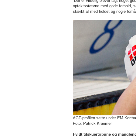
”Der er virkelig blevet lagt noget g
optaktsstævne med gode forhold, så
stærkt af med holdet og nogle forhå
AGF-profilen satte under EM Kortb
Foto: Patrick Kraemer.
Fyldt tilskuertribune og manglen