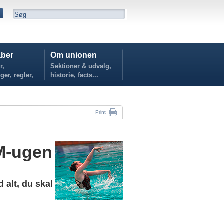
ber
Om unionen
r,
Sektioner & udvalg,
ger, regler,
historie, facts...
...
Print
DM-ugen
alt, du skal