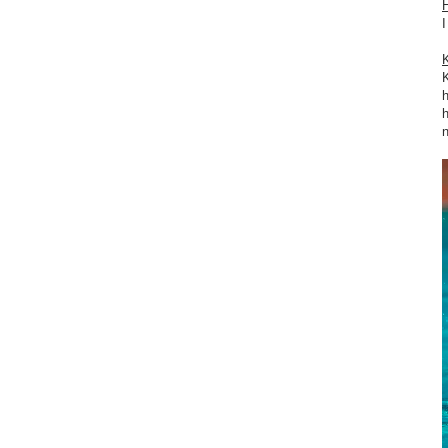
K
h
h