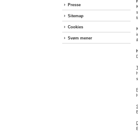
Presse
s
Sitemap
t
Cookies
Svøm mener
i
D
F
E