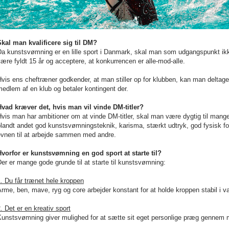
Skal man kvalificere sig til DM?
a kunstsvømning er en lille sport i Danmark, skal man som udgangspunkt ikke 
ære fyldt 15 år og acceptere, at konkurrencen er alle-mod-alle.
vis ens cheftræner godkender, at man stiller op for klubben, kan man deltag
edlem af en klub og betaler kontingent der.
Hvad kræver det, hvis man vil vinde DM-titler?
vis man har ambitioner om at vinde DM-titler, skal man være dygtig til man
landt andet god kunstsvømningsteknik, karisma, stærkt udtryk, god fysisk fo
evnen til at arbejde sammen med andre.
Hvorfor er kunstsvømning en god sport at starte til?
er er mange gode grunde til at starte til kunstsvømning:
. Du får trænet hele kroppen
rme, ben, mave, ryg og core arbejder konstant for at holde kroppen stabil i v
. Det er en kreativ sport
unstsvømning giver mulighed for at sætte sit eget personlige præg gennem m