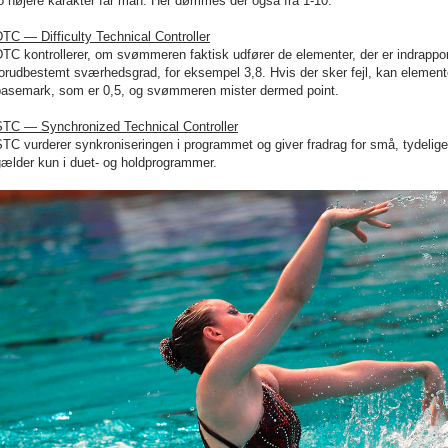
o højere karakter får man. Her dømmes der også fra 1-10.
TC — Difficulty Technical Controller
TC kontrollerer, om svømmeren faktisk udfører de elementer, der er indrappor
orudbestemt sværhedsgrad, for eksempel 3,8. Hvis der sker fejl, kan element
basemark, som er 0,5, og svømmeren mister dermed point.
STC — Synchronized Technical Controller
TC vurderer synkroniseringen i programmet og giver fradrag for små, tydelige e
gælder kun i duet- og holdprogrammer.