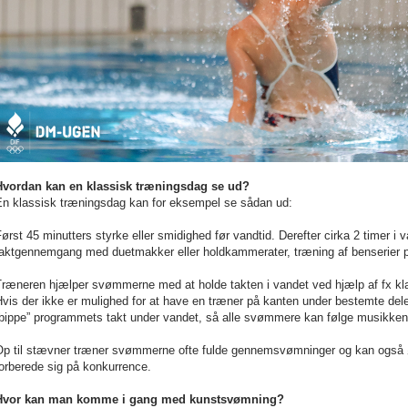
Hvordan kan en klassisk træningsdag se ud?
En klassisk træningsdag kan for eksempel se sådan ud:
ørst 45 minutters styrke eller smidighed før vandtid. Derefter cirka 2 timer i
taktgennemgang med duetmakker eller holdkammerater, træning af benserier 
ræneren hjælper svømmerne med at holde takten i vandet ved hjælp af fx klap,
Hvis der ikke er mulighed for at have en træner på kanten under bestemte de
“bippe” programmets takt under vandet, så alle svømmere kan følge musikken
Op til stævner træner svømmerne ofte fulde gennemsvømninger og kan også 
orberede sig på konkurrence.
Hvor kan man komme i gang med kunstsvømning?