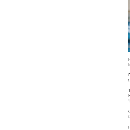
F
T
f