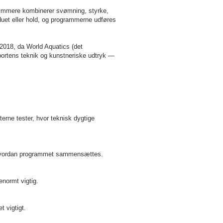
vømmere kombinerer svømning, styrke,
duet eller hold, og programmerne udføres
2018, da World Aquatics (det
ortens teknik og kunstneriske udtryk —
rne tester, hvor teknisk dygtige
 hvordan programmet sammensættes.
normt vigtig.
 vigtigt.