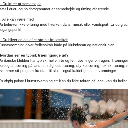
3. Du lærer at samarbejde
Især i duet- og holdprogrammer er samarbejde og timing afgørende.
4. Alle kan være med
u behøver ikke erfaring med hverken dans, musik eller vandsport. Er du glad f
udgangspunkt.
. Du bliver en del af et stærkt fællesskab
Kunstsvømning giver fællesskab både på klubniveau og nationalt plan.
Hvordan ser en typisk træningsuge ud?
e danske klubber har typisk mellem to og fem træninger om ugen. Træningen b
koreografitræning på land, smidighedstræning, styrketræning, tekniktræning
vømmer sit program fra start til slut – også kaldet gennemsvømninger.
n vigtig pointe i kunstsvømning er: Kan du ikke takten på land, kan du heller 