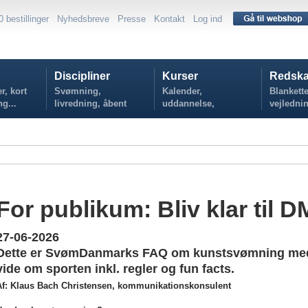
0 bestillinger
Nyhedsbreve
Presse
Kontakt
Log ind
Discipliner
Kurser
Redska
r, kort
Svømning,
Kalender,
Blankette
ng...
livredning, åbent
uddannelse,
vejlednin
vand...
tilmelding...
politikker
For publikum: Bliv klar til 
27-06-2026
Dette er SvømDanmarks FAQ om kunstsvømning med 
vide om sporten inkl. regler og fun facts.
Af: Klaus Bach Christensen, kommunikationskonsulent