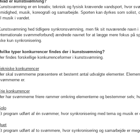
Hvad er kunstsvømning?
Kunstsvømning er en kreativ, teknisk og fysisk krævende vandsport, hvor s
midighed, musik, koreografi og samarbejde. Sporten kan dyrkes som solist, 
il musik i vandet.
Kunstsvømning hed tidligere synkronsvømning, men fik sit nuværende navn i 
internationale svømmeforbund) ændrede navnet for at lægge mere fokus på sp
kke kun synkronisering.
Hvilke typer konkurrencer findes der i kunstsvømning?
er findes forskellige konkurrenceformer i kunstsvømning.
Tekniske konkurrencer
Her skal svømmerne præsentere et bestemt antal udvalgte elementer. Elemente
svømmerne er.
rie konkurrencer
Her har svømmerne friere rammer omkring elementerne og bestemmer selv,
Solo
Et program udført af én svømmer, hvor synkronisering med tema og musik er e
Duet
t program udført af to svømmere, hvor synkronisering og samarbejde er meget