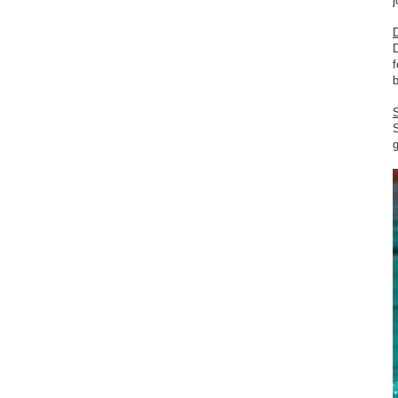
j
D
D
f
S