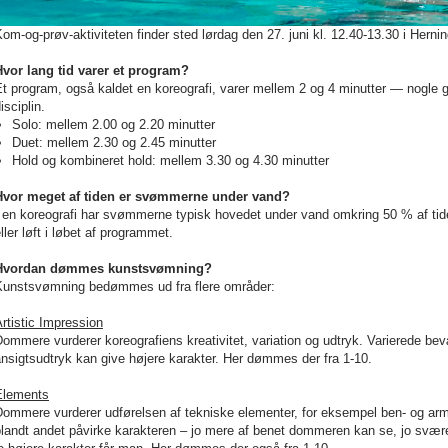
om-og-prøv-aktiviteten finder sted lørdag den 27. juni kl. 12.40-13.30 i Her
Hvor lang tid varer et program?
t program, også kaldet en koreografi, varer mellem 2 og 4 minutter — nogle ga
isciplin.
Solo: mellem 2.00 og 2.20 minutter
Duet: mellem 2.30 og 2.45 minutter
Hold og kombineret hold: mellem 3.30 og 4.30 minutter
Hvor meget af tiden er svømmerne under vand?
 en koreografi har svømmerne typisk hovedet under vand omkring 50 % af tiden
ller løft i løbet af programmet.
Hvordan dømmes kunstsvømning?
Kunstsvømning bedømmes ud fra flere områder:
rtistic Impression
ommere vurderer koreografiens kreativitet, variation og udtryk. Varierede bev
nsigtsudtryk kan give højere karakter. Her dømmes der fra 1-10.
Elements
Dommere vurderer udførelsen af tekniske elementer, for eksempel ben- og ar
blandt andet påvirke karakteren – jo mere af benet dommeren kan se, jo svæ