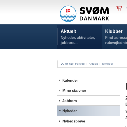
Aktuelt
Klubber
Nyheder, aktiviteter,
Find adresse
jobbørs...
rutevejledni
Du er her:
Forside
|
Aktuelt
|
Nyheder
Kalender
Mine stævner
Jobbørs
Nyheder
Nyhedsbreve