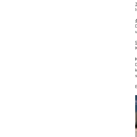
D
5
D
s
E