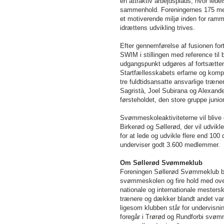
en attraktiv arbejdsplads, hvor lede
sammenhold. Foreningernes 175 medar
et motiverende miljø inden for ramme
idrættens udvikling trives.
Efter gennemførelse af fusionen fo
SWIM i stillingen med reference til 
udgangspunkt udgøres af fortsætten
Startfællesskabets erfarne og komp
tre fuldtidsansatte ansvarlige træne
Sagristà, Joel Subirana og Alexan
førsteholdet, den store gruppe ju
Svømmeskoleaktiviteterne vil blive
Birkerød og Søllerød, der vil udvik
for at lede og udvikle flere end 10
underviser godt 3.600 medlemmer.
Om Søllerød Svømmeklub
Foreningen Søllerød Svømmeklub ble
svømmeskolen og fire hold med ove
nationale og internationale mesters
trænere og dækker blandt andet va
ligesom klubben står for undervisn
foregår i Trørød og Rundforbi svøm