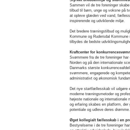
Sammen vil de tre foreninger skabe 
tilbud til børn, unge og voksne på
at opleve glæden ved vand, fælless
inspirerende og udviklende miljø.
Det bredere træningstilbud og muligh
Kommune og Rudersdal Kommune ska
tilbydes de bedste udviklingsmuligh
Kraftcenter for konkurrencesvøm
Svømmere fra de tre foreninger har 
Norden og på den internationale sc
Danmarks største konkurrenceafdeli
svømmere, engagerede og kompetente
administrativt og økonomisk funda
Det nye startfællesskab vil udgøre et
moderne træningsmetoder og profess
højeste nationale og internationale
og erfaring skabes en platform, der
potentiale og udleve deres drømme.
Øget kollegialt fællesskab i en p
Bestyrelserne i de tre foreninger ha