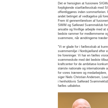
Det er hensigten at fusionere SIG
forpligtende startfællesskab med S
offentliggøres inden sommerferien. F
andet betinget af vedtagelse på for
Frem til gennemførelsen af fusione
SWIM og Søllerød Svømmeklub fortsæ
ansatte og frivillige arbejde med at
bedste rammer for medlemmerne og 
svømmere, når ændringerne træder i
”Vi er glade for i fællesskab at ku
svømmemiljø i Nordsjælland efter e
tre foreninger. Vi har en fælles vis
svømmeskole med det bedste tilbud 
kraftcenter for de ambitiøse konk
største nationale og internationale
for vores trænere og medarbejdere, 
siger Niels Christian Andersen, Lou
i henholdsvis Søllerød Svømmeklu
fælles udtalelse.