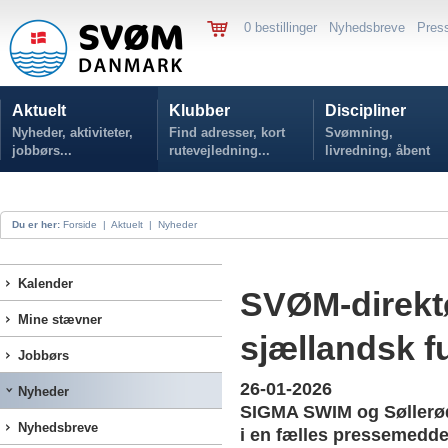
0 bestillinger
Nyhedsbreve
Pres
Aktuelt
Klubber
Discipliner
Nyheder, aktiviteter,
Find adresser, kort
Svømning,
jobbørs...
rutevejledning...
livredning, åbent
vand...
Du er her:
Forside
|
Aktuelt
|
Nyheder
Kalender
SVØM-direktø
Mine stævner
sjællandsk f
Jobbørs
26-01-2026
Nyheder
SIGMA SWIM og Søllerød
Nyhedsbreve
i en fælles pressemedde