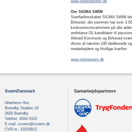
www.sollerodswim.dk
Om SIGMA SWIM
Startfællesskabet SIGMA SWIM blev 
Birkerød, der sammen har over 3.
konkurrencesvømmere på alle alders
ambitiøse OL-kandidater til passi
Allerød Kommune og Birkerød svø
drives af næsten 140 dedikerede og
medarbejdere og frivillige kræfter.
www.sigmaswim.dk
SvømDanmark
Samarbejdspartnere
Idrættens Hus
Brøndby Stadion 20
2605 Brøndby
Telefon: 4344 0102
E-mail:
svoem@svoem.dk
CVR-nr.: 10203813