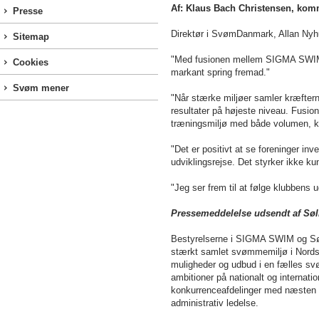
Af: Klaus Bach Christensen, kom
Presse
Direktør i SvømDanmark, Allan Nyh
Sitemap
"Med fusionen mellem SIGMA SWIM 
Cookies
markant spring fremad."
Svøm mener
"Når stærke miljøer samler kræftern
resultater på højeste niveau. Fusion
træningsmiljø med både volumen, kva
"Det er positivt at se foreninger i
udviklingsrejse. Det styrker ikke 
"Jeg ser frem til at følge klubbens 
Pressemeddelelse udsendt af S
Bestyrelserne i SIGMA SWIM og Søl
stærkt samlet svømmemiljø i Nordsj
muligheder og udbud i en fælles 
ambitioner på nationalt og internati
konkurrenceafdelinger med næsten 
administrativ ledelse.