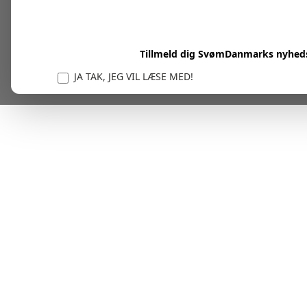
Tillmeld dig SvømDanmarks nyhed
JA TAK, JEG VIL LÆSE MED!
Vi er forpligtet til at beskytte og respektere dit privatl
personlige oplysninger til at administrere din kont
tjenester.