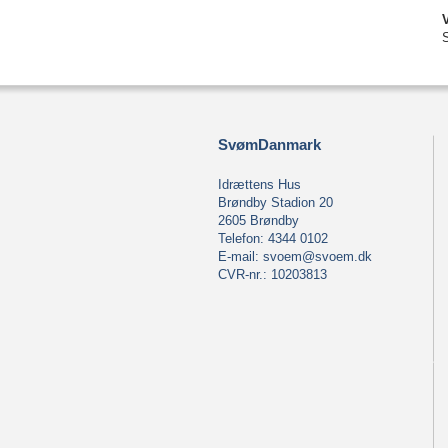
S
SvømDanmark
Idrættens Hus
Brøndby Stadion 20
2605 Brøndby
Telefon: 4344 0102
E-mail:
svoem@svoem.dk
CVR-nr.: 10203813