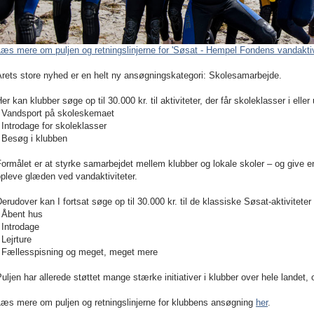
æs mere om puljen og retningslinjerne for '
Søsat - Hempel Fondens vandaktivi
rets store nyhed er en helt ny ansøgningskategori: Skolesamarbejde.
er kan klubber søge op til 30.000 kr. til aktiviteter, der får skoleklasser i elle
- Vandsport på skoleskemaet
 Introdage for skoleklasser
 Besøg i klubben
ormålet er at styrke samarbejdet mellem klubber og lokale skoler – og give e
pleve glæden ved vandaktiviteter.
erudover kan I fortsat søge op til 30.000 kr. til de klassiske Søsat-aktivitete
- Åbent hus
 Introdage
 Lejrture
- Fællesspisning og meget, meget mere
uljen har allerede støttet mange stærke initiativer i klubber over hele landet,
Læs mere om puljen og retningslinjerne for klubbens ansøgning
her
.