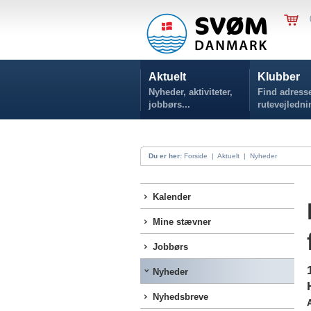
Aktuelt
Klubber
Nyheder, aktiviteter,
Find adresse
jobbørs...
rutevejledni
Du er her:
Forside
|
Aktuelt
|
Nyheder
Kalender
Mine stævner
Jobbørs
Nyheder
Nyhedsbreve