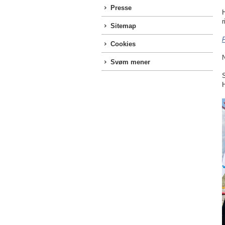
Presse
H
r
Sitemap
F
Cookies
N
Svøm mener
H