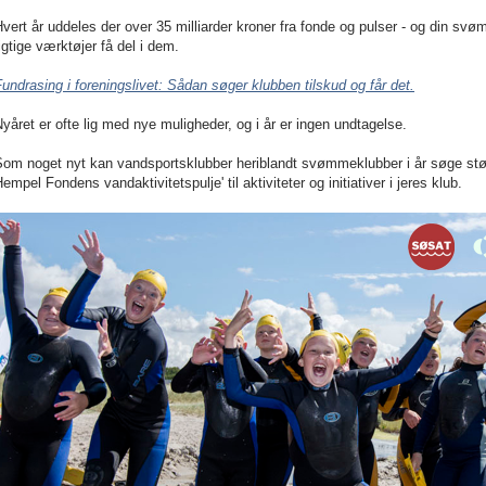
vert år uddeles der over 35 milliarder kroner fra fonde og pulser - og din s
igtige værktøjer få del i dem.
undrasing i foreningslivet: Sådan søger klubben tilskud og får det.
yåret er ofte lig med nye muligheder, og i år er ingen undtagelse.
Som noget nyt kan vandsportsklubber heriblandt svømmeklubber
i år søge stø
empel Fondens vandaktivitetspulje' til
aktiviteter og initiativer i jeres klub.