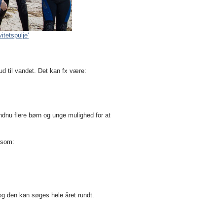
tetspulje'
r ud til vandet. Det kan fx være:
ndnu flere børn og unge mulighed for at
r som:
 og den kan søges hele året rundt.