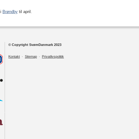
 i
Brøndby
til april.
© Copyright SvømDanmark 2023
Kontakt
·
Sitemap
·
Privatlivspolitik