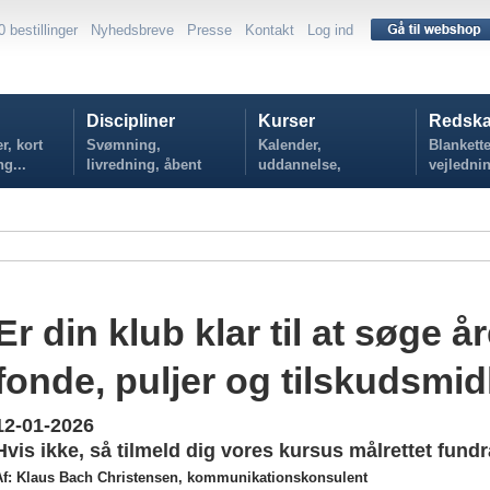
0 bestillinger
Nyhedsbreve
Presse
Kontakt
Log ind
Discipliner
Kurser
Redska
r, kort
Svømning,
Kalender,
Blankette
ng...
livredning, åbent
uddannelse,
vejlednin
vand...
tilmelding...
politikker
Er din klub klar til at søge å
fonde, puljer og tilskudsmid
12-01-2026
Hvis ikke, så tilmeld dig vores kursus målrettet fundr
Af: Klaus Bach Christensen, kommunikationskonsulent