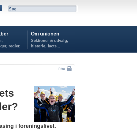
ber
Om unionen
r,
Sektioner & udvalg,
ger, regler,
historie, facts...
...
Print
rets
ler?
asing i foreningslivet.