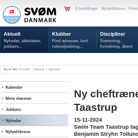
0 bestillinger
Nyhedsbreve
Pres
Aktuelt
Klubber
Discipliner
Nyheder, aktiviteter,
Find adresser, kort
Svømning,
jobbørs...
rutevejledning...
livredning, åbent
vand...
Du er her:
Forside
|
Aktuelt
|
Nyheder
Kalender
Ny cheftræn
Mine stævner
Taastrup
Jobbørs
15-11-2024
Nyheder
Swim Team Taastrup tag
Nyhedsbreve
Benjamin Stryhn Tollund