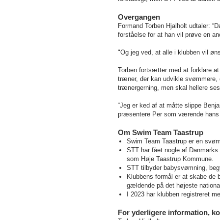
Overgangen
Formand Torben Hjalholt udtaler: “
forståelse for at han vil prøve en a
"Og jeg ved, at alle i klubben vil 
Torben fortsætter med at forklare at 
træner, der kan udvikle svømmere, d
trænergerning, men skal hellere se
“Jeg er ked af at måtte slippe Benja
præsentere Per som værende hans af
Om Swim Team Taastrup
Swim Team Taastrup er en svømme
STT har fået nogle af Danmarks 
som Høje Taastrup Kommune.
STT tilbyder babysvømning, beg
Klubbens formål er at skabe de 
gældende på det højeste national
I 2023 har klubben registreret 
For yderligere information, ko