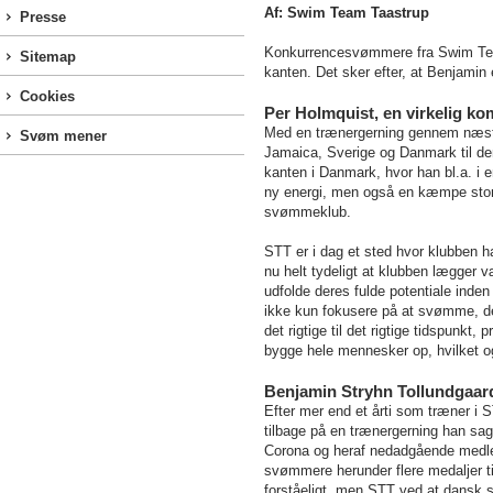
Af: Swim Team Taastrup
Presse
Konkurrencesvømmere fra Swim Team
Sitemap
kanten. Det sker efter, at Benjamin 
Cookies
Per Holmquist, en virkelig ko
Med en trænergerning gennem næste
Svøm mener
Jamaica, Sverige og Danmark til den
kanten i Danmark, hvor han bl.a. i 
ny energi, men også en kæmpe stor e
svømmeklub.
STT er i dag et sted hvor klubben h
nu helt tydeligt at klubben lægger
udfolde deres fulde potentiale ind
ikke kun fokusere på at svømme, de
det rigtige til det rigtige tidspunkt,
bygge hele mennesker op, hvilket o
Benjamin Stryhn Tollundgaard
Efter mer end et årti som træner i
tilbage på en trænergerning han sagt
Corona og heraf nedadgående medlems
svømmere herunder flere medaljer ti
forståeligt, men STT ved at dansk s