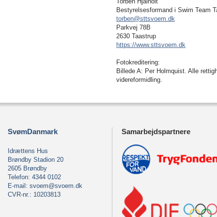
Torben Hjalholt
Bestyrelsesformand i Swim Team T
torben@sttsvoem.dk
Parkvej 78B
2630 Taastrup
https://www.sttsvoem.dk
Fotokreditering:
Billede A: Per Holmquist. Alle rettigh
videreformidling.
SvømDanmark
Samarbejdspartnere
Idrættens Hus
Brøndby Stadion 20
2605 Brøndby
Telefon: 4344 0102
E-mail:
svoem@svoem.dk
CVR-nr.: 10203813