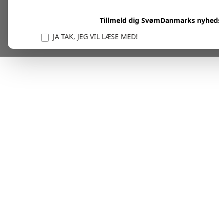
Tillmeld dig SvømDanmarks nyhed
JA TAK, JEG VIL LÆSE MED!
Vi er forpligtet til at beskytte og respektere dit privatl
personlige oplysninger til at administrere din kont
tjenester.