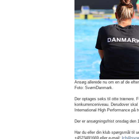
Ansøg allerede nu om en af de efter
Foto: SvømDanmark.
Der optages seks til otte trænere. F
konkurrenceniveau. Derudover skal 
International High Performance på
Der er ansøgningsfrist onsdag den 
Har du eller din klub spørgsmål til
+4523491669 eller e-mail:
lch@svo