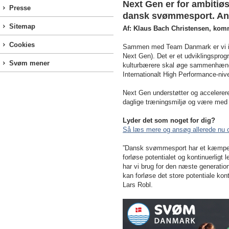
Next Gen er for ambitiøs
Presse
dansk svømmesport. Ansø
Sitemap
Af: Klaus Bach Christensen, kom
Cookies
Sammen med Team Danmark er vi i Sv
Next Gen). Det er et udviklingsprogr
Svøm mener
kulturbærere skal øge sammenhæng
Internationalt High Performance-ni
Next Gen understøtter og accelerere
daglige træningsmiljø og være med til
Lyder det som noget for dig?
Så læs mere og ansøg allerede nu o
”Dansk svømmesport har et kæmpe pote
forløse potentialet og kontinuerligt
har vi brug for den næste generatio
kan forløse det store potentiale k
Lars Robl.