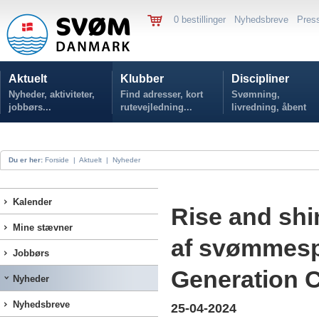
0 bestillinger
Nyhedsbreve
Pres
Aktuelt
Klubber
Discipliner
Nyheder, aktiviteter,
Find adresser, kort
Svømning,
jobbørs...
rutevejledning...
livredning, åbent
vand...
Du er her:
Forside
|
Aktuelt
|
Nyheder
Kalender
Rise and shi
Mine stævner
af svømmesp
Jobbørs
Generation 
Nyheder
Nyhedsbreve
25-04-2024