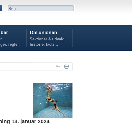
ber
Om unionen
r,
Sektioner & udvalg,
ger, regler,
historie, facts...
...
Print
ning 13. januar 2024