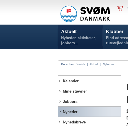
Aktuelt
Klubber
Nyheder, aktiviteter,
Find adresse
jobbørs...
rutevejledni
Du er her:
Forside
|
Aktuelt
|
Nyheder
Kalender
Mine stævner
Jobbørs
Nyheder
Nyhedsbreve