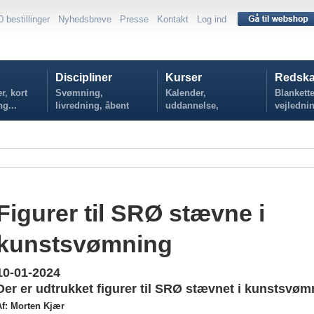
0 bestillinger
Nyhedsbreve
Presse
Kontakt
Log ind
Discipliner
Kurser
Redska
r, kort
Svømning,
Kalender,
Blankette
ng...
livredning, åbent
uddannelse,
vejlednin
vand...
tilmelding...
politikker
Figurer til SRØ stævne i
kunstsvømning
10-01-2024
Der er udtrukket figurer til SRØ stævnet i kunstsvøm
Af: Morten Kjær