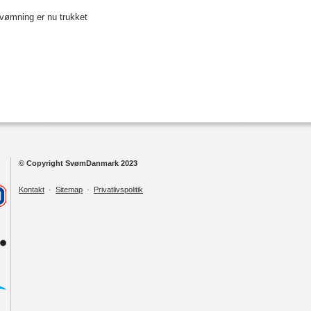
svømning er nu trukket
© Copyright SvømDanmark 2023
Kontakt
·
Sitemap
·
Privatlivspolitik