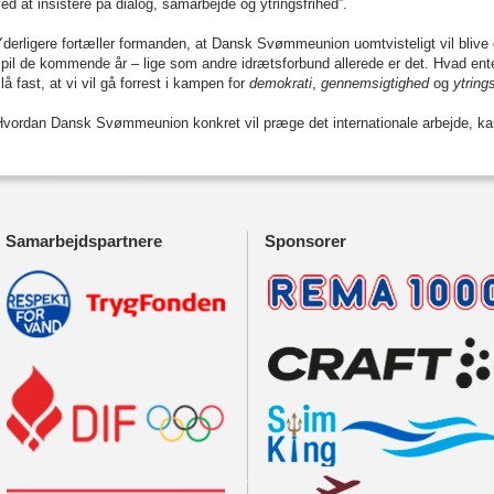
ed at insistere på dialog, samarbejde og ytringsfrihed”.
derligere fortæller formanden, at Dansk Svømmeunion uomtvisteligt vil blive en
pil de kommende år – lige som andre idrætsforbund allerede er det. Hvad enten vi
lå fast, at vi vil gå forrest i kampen for
demokrati
,
gennemsigtighed
og
ytring
Hvordan Dansk Svømmeunion konkret vil præge det internationale arbejde, ka
Samarbejdspartnere
Sponsorer