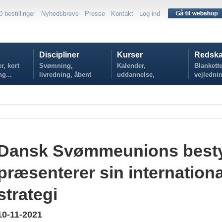
0 bestillinger
Nyhedsbreve
Presse
Kontakt
Log ind
Discipliner
Kurser
Redska
r, kort
Svømning,
Kalender,
Blankette
ng...
livredning, åbent
uddannelse,
vejlednin
vand...
tilmelding...
politikker
Dansk Svømmeunions besty
præsenterer sin internation
strategi
10-11-2021