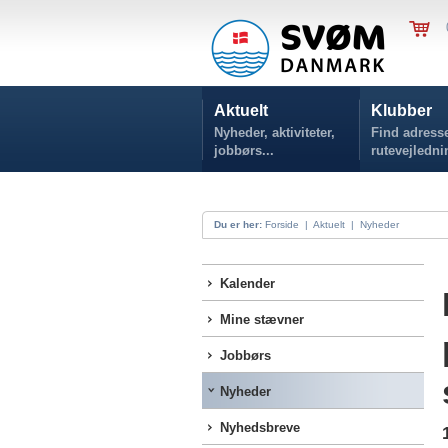
Aktuelt
Klubber
Nyheder, aktiviteter,
Find adresse
jobbørs...
rutevejledni
Du er her:
Forside
|
Aktuelt
|
Nyheder
Kalender
Mine stævner
Jobbørs
Nyheder
Nyhedsbreve