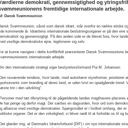
Værdierne demokrati, gennemsigtighed og ytringsfrih
svømmeunionens fremtidige internationale arbejde.
Af: Dansk Svømmeunion
Dansk Svømmeunion, såvel som dansk idræt, står overfor en række etiske og m
 de kommende år. Idrættens internationale beslutningsorganer er på den ene s
emokratisk og gennemsigtigt. På den anden side er de blevet fora, hvor lan
ed vestlige demokratiske øjne, legitimerer sig selv.
or at kunne navigere i dette konfliktfelt præsenterer Dansk Svømmeunions best
svømmeunionens internationale arbejde.
m den internationale strategi siger bestyrelsesformand Pia M. Johansen:
Den nuværende tendens, hvor lande, med autoritære styreformer, prioriterer a
portsevents som branding af deres land, er uden tvivl en opadgående trend. V
æste trin i den udvikling”.
Personer med tæt tilknytning til de pågældende landes magthavere placeres øve
e har penge og derfor magt. Der sættes en dagsorden, hvor ord som demokrati
g alliancer med vestlige demokratier. Spørgsmålet er i hvilket omfang, der er p
olitiske organer. Det er den virkelighed, vi bliver nødt til at forholde os til og b
Det glæder mig, at Danmarks Idrætsforbund (DIF) i sin nye internationale strat