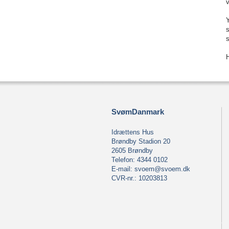
v
Y
s
s
SvømDanmark
Idrættens Hus
Brøndby Stadion 20
2605 Brøndby
Telefon: 4344 0102
E-mail:
svoem@svoem.dk
CVR-nr.: 10203813