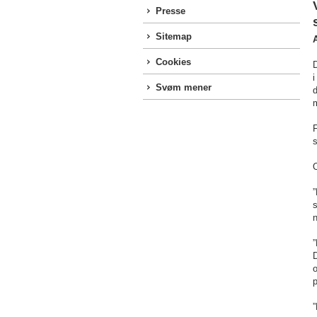
Presse
Sitemap
Cookies
i
Svøm mener
d
m
F
O
”
s
n
”
D
o
p
”