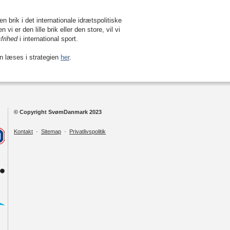
 brik i det internationale idrætspolitiske
 er den lille brik eller den store, vil vi
sfrihed
i international sport.
n læses i strategien
her
.
© Copyright SvømDanmark 2023
Kontakt
·
Sitemap
·
Privatlivspolitik