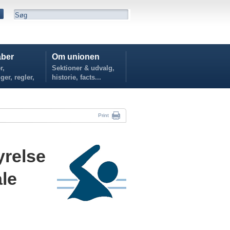
ber
Om unionen
r,
Sektioner & udvalg,
ger, regler,
historie, facts...
...
Print
relse
ale