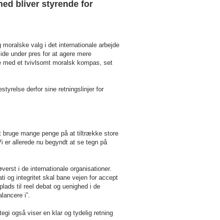
ed bliver styrende for
oralske valg i det internationale arbejde
ide under pres for at agere mere
de med et tvivlsomt moralsk kompas, set
yrelse derfor sine retningslinjer for
t bruge mange penge på at tiltrække store
i er allerede nu begyndt at se tegn på
rst i de internationale organisationer.
 og integritet skal bane vejen for accept
lads til reel debat og uenighed i de
alancere i”.
egi også viser en klar og tydelig retning