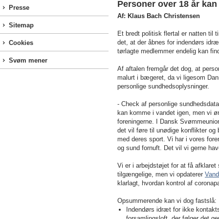
Personer over 18 år kan
Presse
Af: Klaus Bach Christensen
Sitemap
Et bredt politisk flertal er natten t
det, at der åbnes for indendørs idræt
Cookies
tørlagte medlemmer endelig kan fi
Svøm mener
Af aftalen fremgår det dog, at per
malurt i bægeret, da vi ligesom Dan
personlige sundhedsoplysninger.
- Check af personlige sundhedsdata ri
kan komme i vandet igen, men vi ønsk
foreningerne. I Dansk Svømmeunion fr
det vil føre til unødige konflikter
med deres sport. Vi har i vores fore
og sund fornuft. Det vil vi gerne ha
Vi er i arbejdstøjet for at få afklare
tilgængelige, men vi opdaterer
Vand
klarlagt, hvordan kontrol af coronapa
Opsummerende kan vi dog fastslå:
Indendørs idræt for ikke kontakt
forsamlingsloft, der følger det g