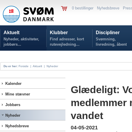
0 bestillinger
Nyhedsbreve
Pres
Aktuelt
Klubber
Discipliner
Nyheder, aktiviteter,
Find adresser, kort
Svømning,
jobbørs...
rutevejledning...
livredning, åbent
vand...
Du er her:
Forside
|
Aktuelt
|
Nyheder
Kalender
Glædeligt: V
Mine stævner
medlemmer m
Jobbørs
vandet
Nyheder
Nyhedsbreve
04-05-2021