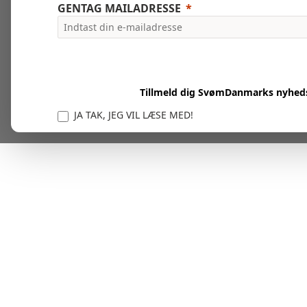
GENTAG MAILADRESSE
Tillmeld dig SvømDanmarks nyhed
JA TAK, JEG VIL LÆSE MED!
Vi er forpligtet til at beskytte og respektere dit privatl
personlige oplysninger til at administrere din kont
tjenester.