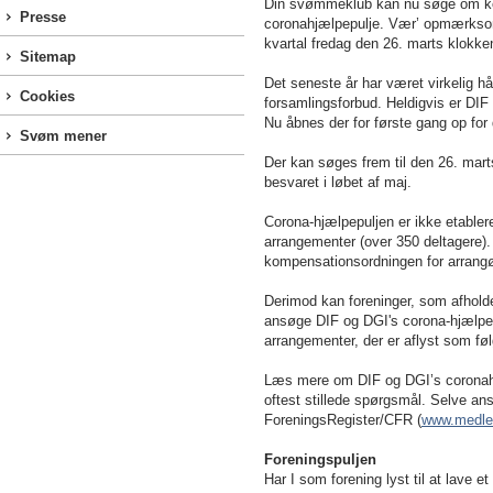
Din svømmeklub kan nu søge om komp
Presse
coronahjælpepulje. Vær’ opmærksom 
kvartal fredag den 26. marts klokke
Sitemap
Det seneste år har været virkelig hå
Cookies
forsamlingsforbud. Heldigvis er DIF
Nu åbnes der for første gang op for d
Svøm mener
Der kan søges frem til den 26. marts
besvaret i løbet af maj.
Corona-hjælpepuljen er ikke etableret 
arrangementer (over 350 deltagere).
kompensationsordningen for arrangø
Derimod kan foreninger, som afhold
ansøge DIF og DGI's corona-hjælpepu
arrangementer, der er aflyst som føl
Læs mere om DIF og DGI’s coronah
oftest stillede spørgsmål. Selve an
ForeningsRegister/CFR (
www.medle
Foreningspuljen
Har I som forening lyst til at lave e