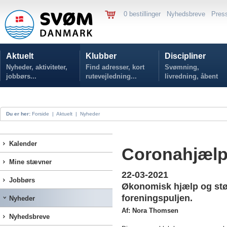
0 bestillinger
Nyhedsbreve
Pres
Aktuelt
Klubber
Discipliner
Nyheder, aktiviteter,
Find adresser, kort
Svømning,
jobbørs...
rutevejledning...
livredning, åbent
vand...
Du er her:
Forside
|
Aktuelt
|
Nyheder
Kalender
Coronahjælp
Mine stævner
22-03-2021
Jobbørs
Økonomisk hjælp og støt
foreningspuljen.
Nyheder
Af: Nora Thomsen
Nyhedsbreve