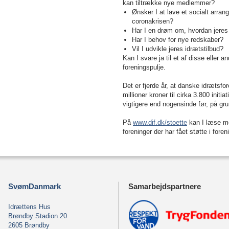
kan tiltrække nye medlemmer?
Ønsker I at lave et socialt arra
coronakrisen?
Har I en drøm om, hvordan jeres 
Har I behov for nye redskaber?
Vil I udvikle jeres idrætstilbud?
Kan I svare ja til et af disse eller
foreningspulje.
Det er fjerde år, at danske idrætsfor
millioner kroner til cirka 3.800 initi
vigtigere end nogensinde før, på gr
På
www.dif.dk/stoette
kan I læse me
foreninger der har fået støtte i foren
SvømDanmark
Samarbejdspartnere
Idrættens Hus
Brøndby Stadion 20
2605 Brøndby