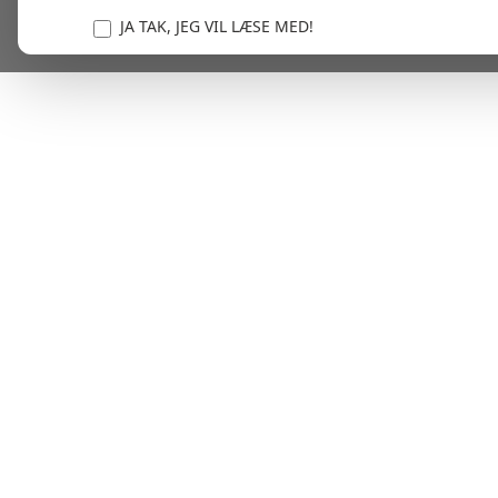
JA TAK, JEG VIL LÆSE MED!
Vi er forpligtet til at beskytte og respektere dit privatl
personlige oplysninger til at administrere din kont
tjenester.
Plask! Nu er du klar til at læs