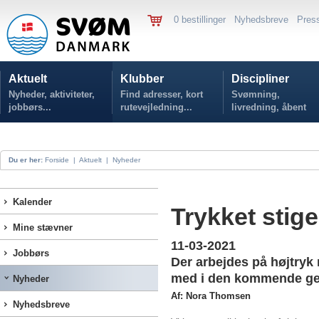
0 bestillinger
Nyhedsbreve
Pres
Aktuelt
Klubber
Discipliner
Nyheder, aktiviteter,
Find adresser, kort
Svømning,
jobbørs...
rutevejledning...
livredning, åbent
vand...
Du er her:
Forside
|
Aktuelt
|
Nyheder
Kalender
Trykket stig
Mine stævner
11-03-2021
Jobbørs
Der arbejdes på højtryk
med i den kommende g
Nyheder
Af: Nora Thomsen
Nyhedsbreve