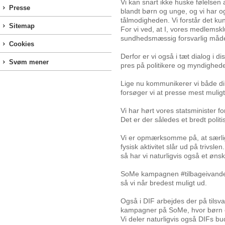
Vi kan snart ikke huske følelsen 
Presse
blandt børn og unge, og vi har 
tålmodigheden. Vi forstår det kun 
Sitemap
For vi ved, at I, vores medlemsk
sundhedsmæssig forsvarlig måd
Cookies
Derfor er vi også i tæt dialog i d
Svøm mener
pres på politikere og myndigheder,
Lige nu kommunikerer vi både di
forsøger vi at presse mest muligt
Vi har hørt vores statsminister f
Det er der således et bredt polit
Vi er opmærksomme på, at særli
fysisk aktivitet slår ud på trivsl
så har vi naturligvis også et øns
SoMe kampagnen #tilbageivandet v
så vi når bredest muligt ud.
Også i DIF arbejdes der på tilsv
kampagner på SoMe, hvor børn og 
Vi deler naturligvis også DIFs bu