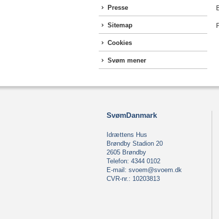
Presse
B
Sitemap
P
Cookies
Svøm mener
SvømDanmark
Idrættens Hus
Brøndby Stadion 20
2605 Brøndby
Telefon: 4344 0102
E-mail:
svoem@svoem.dk
CVR-nr.: 10203813