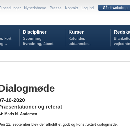
0 bestillinger
Nyhedsbreve
Presse
Kontakt
Log ind
Discipliner
Kurser
Redska
r, kort
Svømning,
Kalender,
Blankette
ng...
livredning, åbent
uddannelse,
vejlednin
vand...
tilmelding...
politikker
Dialogmøde
07-10-2020
Præsentationer og referat
Af: Mads N. Andersen
en 12. september blev der afholdt et godt og konstruktivt dialogmøde.