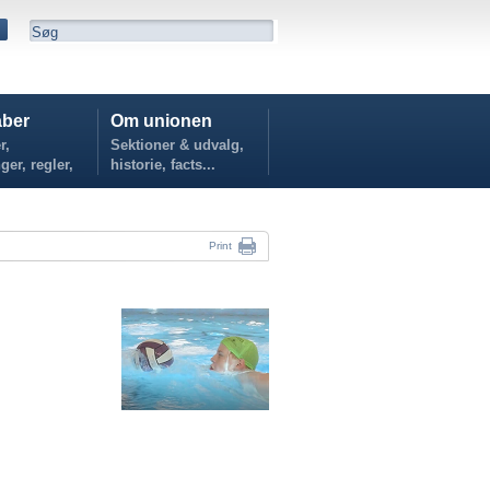
ber
Om unionen
r,
Sektioner & udvalg,
ger, regler,
historie, facts...
...
Print