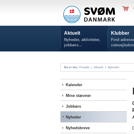
Aktuelt
Klubber
Nyheder, aktiviteter,
Find adresse
jobbørs...
rutevejledni
Du er her:
Forside
|
Aktuelt
|
Nyheder
Kalender
Mine stævner
Jobbørs
Nyheder
Nyhedsbreve
D