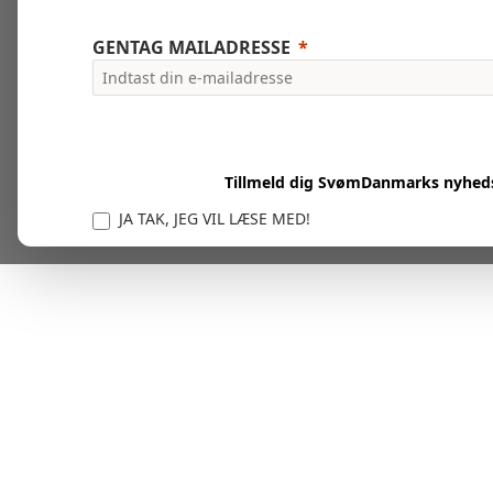
GENTAG MAILADRESSE
Tillmeld dig SvømDanmarks nyhed
JA TAK, JEG VIL LÆSE MED!
Vi er forpligtet til at beskytte og respektere dit privatl
personlige oplysninger til at administrere din kont
tjenester.