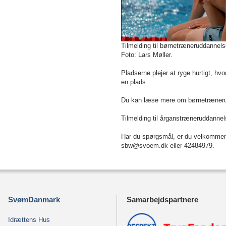
Tilmelding til børnetræneruddannel
Foto: Lars Møller.
Pladserne plejer at ryge hurtigt, hvor
en plads.
Du kan læse mere om børnetræneru
Tilmelding til årganstræneruddanne
Har du spørgsmål, er du velkommen 
sbw@svoem.dk eller 42484979.
SvømDanmark
Samarbejdspartnere
Idrættens Hus