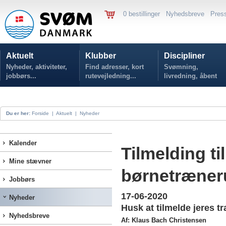
0 bestillinger
Nyhedsbreve
Pres
Aktuelt
Klubber
Discipliner
Nyheder, aktiviteter,
Find adresser, kort
Svømning,
jobbørs...
rutevejledning...
livredning, åbent
vand...
Du er her:
Forside
|
Aktuelt
|
Nyheder
Kalender
Tilmelding til
Mine stævner
børnetræner
Jobbørs
17-06-2020
Nyheder
Husk at tilmelde jeres 
Nyhedsbreve
Af: Klaus Bach Christensen