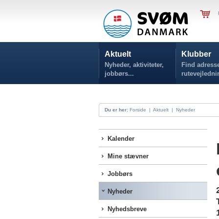
Aktuelt
Klubber
Nyheder, aktiviteter,
Find adresse
jobbørs...
rutevejledni
Du er her:
Forside
|
Aktuelt
|
Nyheder
Kalender
Mine stævner
Jobbørs
Nyheder
Nyhedsbreve