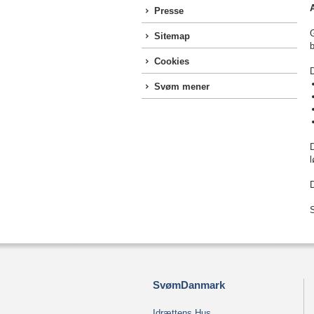
Presse
G
Sitemap
b
Cookies
D
Svøm mener
D
l
D
S
SvømDanmark
Idrættens Hus