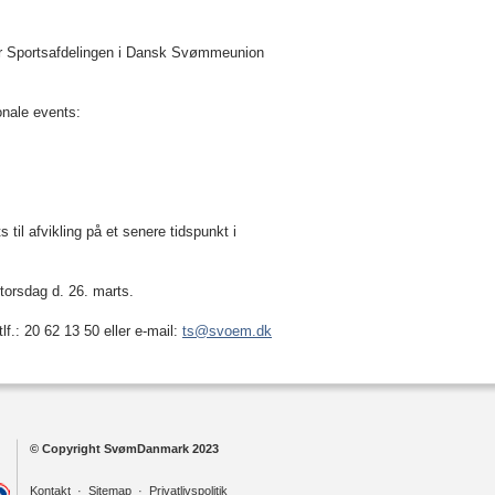
 har Sportsafdelingen i Dansk Svømmeunion
ionale events:
 til afvikling på et senere tidspunkt i
 torsdag d. 26. marts.
.: 20 62 13 50 eller e-mail:
ts@svoem.dk
© Copyright SvømDanmark 2023
Kontakt
·
Sitemap
·
Privatlivspolitik