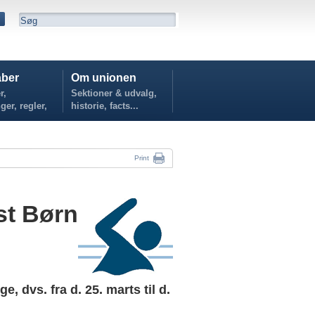
ber
Om unionen
r,
Sektioner & udvalg,
ger, regler,
historie, facts...
...
Print
est Børn
, dvs. fra d. 25. marts til d.