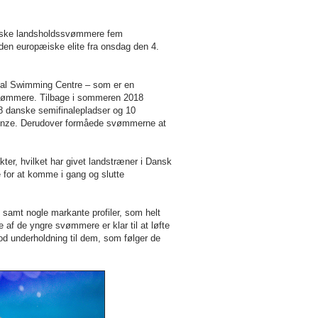
anske landsholdssvømmere fem
den europæiske elite fra onsdag den 4.
onal Swimming Centre – som er en
svømmere. Tilbage i sommeren 2018
 danske semifinalepladser og 10
f bronze. Derudover formåede svømmerne at
ter, hvilket har givet landstræner i Dansk
for at komme i gang og slutte
t samt nogle markante profiler, som helt
e af de yngre svømmere er klar til at løfte
od underholdning til dem, som følger de