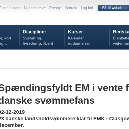
0 bestillinger
Nyhedsbreve
Presse
Kontakt
Log ind
Discipliner
Kurser
Redska
r, kort
Svømning,
Kalender,
Blankette
ng...
livredning, åbent
uddannelse,
vejlednin
vand...
tilmelding...
politikker
Spændingsfyldt EM i vente f
danske svømmefans
02-12-2019
23 danske landsholdsvømmere klar til EMK i Glasgow i
december.