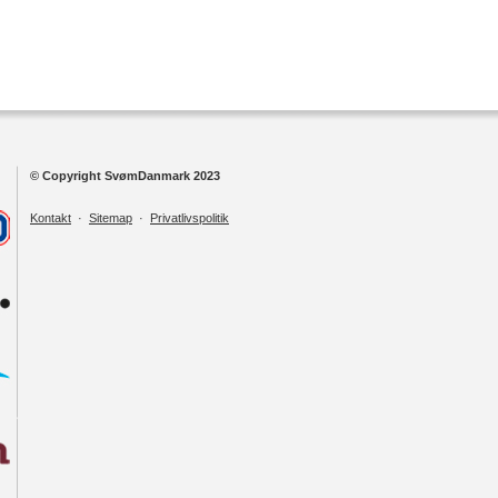
© Copyright SvømDanmark 2023
Kontakt
·
Sitemap
·
Privatlivspolitik