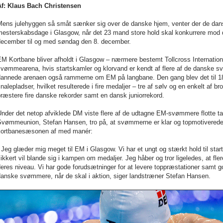
Af: Klaus Bach Christensen
Mens julehyggen så småt sænker sig over de danske hjem, venter der de d
mesterskabsdage i Glasgow, når det 23 mand store hold skal konkurrere mod 
december til og med søndag den 8. december.
EM Kortbane bliver afholdt i Glasgow – nærmere bestemt Tollcross Internati
svømmearena, hvis startskamler og klorvand er kendt af flere af de danske 
dannede arenaen også rammerne om EM på langbane. Den gang blev det til 18
inalepladser, hvilket resulterede i fire medaljer – tre af sølv og en enkelt a
ræstere fire danske rekorder samt en dansk juniorrekord.
nder det netop afviklede DM viste flere af de udtagne EM-svømmere flotte tak
Svømmeunion, Stefan Hansen, tro på, at svømmerne er klar og topmotiverede 
kortbanesæsonen af med manér:
 Jeg glæder mig meget til EM i Glasgow. Vi har et ungt og stærkt hold til star
ikkert vil blande sig i kampen om medaljer. Jeg håber og tror ligeledes, at fler
eres niveau. Vi har gode forudsætninger for at levere toppræstationer samt g
danske svømmere, når de skal i aktion, siger landstræner Stefan Hansen.