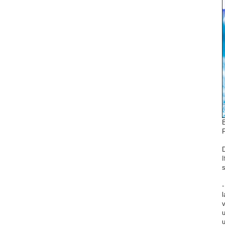
-
l
v
u