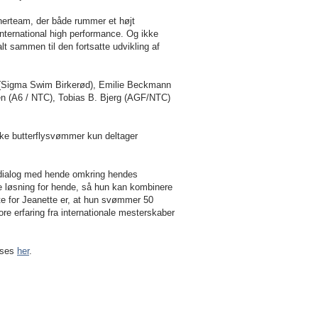
rænerteam, der både rummer et højt
international high performance. Og ikke
lt sammen til den fortsatte udvikling af
 (Sigma Swim Birkerød), Emilie Beckmann
n (A6 / NTC), Tobias B. Bjerg (AGF/NTC)
e butterflysvømmer kun deltager
d dialog med hende omkring hendes
le løsning for hende, så hun kan kombinere
te for Jeanette er, at hun svømmer 50
tore erfaring fra internationale mesterskaber
 ses
her
.