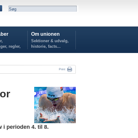
ber
Om unionen
r,
Sektioner & udvalg,
ger, regler,
historie, facts...
...
Print
or
 perioden 4. til 8.