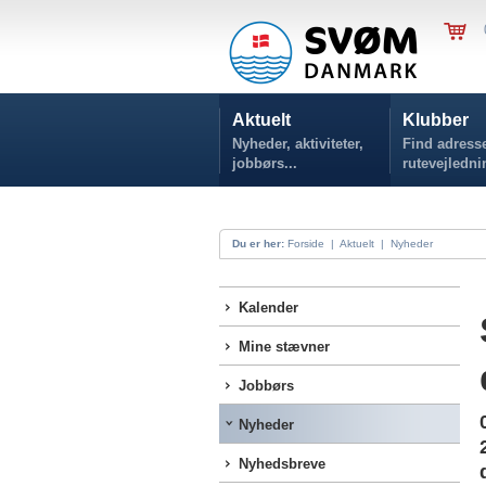
Aktuelt
Klubber
Nyheder, aktiviteter,
Find adresse
jobbørs...
rutevejledni
Du er her:
Forside
|
Aktuelt
|
Nyheder
Kalender
Mine stævner
Jobbørs
Nyheder
Nyhedsbreve