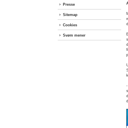
Presse
Sitemap
Cookies
Svøm mener
f
p
U
-
s
d