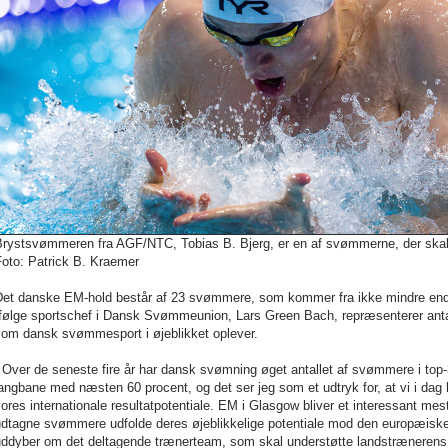
Brystsvømmeren fra AGF/NTC, Tobias B. Bjerg, er en af svømmerne, der ska
Foto: Patrick B. Kraemer
Det danske EM-hold består af 23 svømmere, som kommer fra ikke mindre end 1
Ifølge sportschef i Dansk Svømmeunion, Lars Green Bach, repræsenterer anta
som dansk svømmesport i øjeblikket oplever.
 Over de seneste fire år har dansk svømning øget antallet af svømmere i top
angbane med næsten 60 procent, og det ser jeg som et udtryk for, at vi i dag h
ores internationale resultatpotentiale. EM i Glasgow bliver et interessant mes
dtagne svømmere udfolde deres øjeblikkelige potentiale mod den europæiske 
uddyber om det deltagende trænerteam, som skal understøtte landstrænerens 