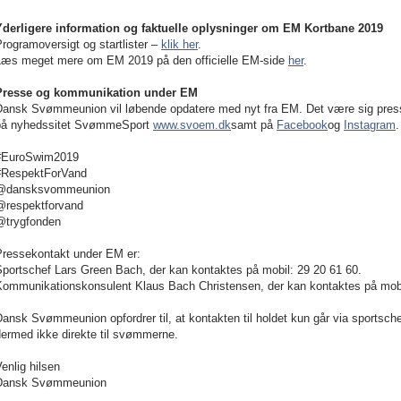
Yderligere information og faktuelle oplysninger om EM Kortbane 2019
rogramoversigt og startlister –
klik her
.
Læs meget mere om EM 2019 på den officielle EM-side
her
.
Presse og kommunikation under EM
Dansk Svømmeunion vil løbende opdatere med nyt fra EM. Det være sig press
på nyhedssitet SvømmeSport
www.svoem.dk
samt på
Facebook
og
Instagram
.
#EuroSwim2019
#RespektForVand
@dansksvommeunion
@respektforvand
@trygfonden
Pressekontakt under EM er:
Sportschef Lars Green Bach, der kan kontaktes på mobil: 29 20 61 60.
Kommunikationskonsulent Klaus Bach Christensen, der kan kontaktes på mobi
ansk Svømmeunion opfordrer til, at kontakten til holdet kun går via sports
dermed ikke direkte til svømmerne.
enlig hilsen
Dansk Svømmeunion