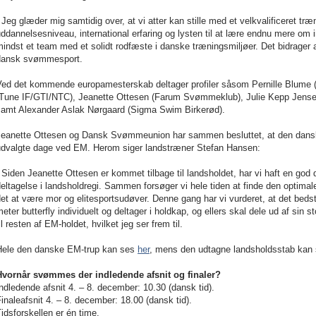
 Jeg glæder mig samtidig over, at vi atter kan stille med et velkvalificeret t
ddannelsesniveau, international erfaring og lysten til at lære endnu mere om 
indst et team med et solidt rodfæste i danske træningsmiljøer. Det bidrager a
dansk svømmesport.
Ved det kommende europamesterskab deltager profiler såsom Pernille Blume
(Tune IF/GTI/NTC), Jeanette Ottesen (Farum Svømmeklub), Julie Kepp Jense
samt Alexander Aslak Nørgaard (Sigma Swim Birkerød).
Jeanette Ottesen og Dansk Svømmeunion har sammen besluttet, at den dansk
udvalgte dage ved EM. Herom siger landstræner Stefan Hansen:
 Siden Jeanette Ottesen er kommet tilbage til landsholdet, har vi haft en go
eltagelse i landsholdregi. Sammen forsøger vi hele tiden at finde den optima
et at være mor og elitesportsudøver. Denne gang har vi vurderet, at det beds
eter butterfly individuelt og deltager i holdkap, og ellers skal dele ud af sin s
il resten af EM-holdet, hvilket jeg ser frem til.
Hele den danske EM-trup kan ses
her
, mens den udtagne landsholdsstab kan
Hvornår svømmes der indledende afsnit og finaler?
ndledende afsnit 4. – 8. december: 10.30 (dansk tid).
inaleafsnit 4. – 8. december: 18.00 (dansk tid).
idsforskellen er én time.