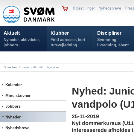
0 bestillinger
Nyhedsbreve
Pres
Aktuelt
Klubber
Discipliner
Nyheder, aktiviteter,
Find adresser, kort
Svømning,
jobbørs...
rutevejledning...
livredning, åbent
vand...
Du er her:
Forside
|
Aktuelt
|
Nyheder
Kalender
Nyhed: Juni
Mine stævner
vandpolo (U
Jobbørs
25-11-2019
Nyheder
Nyt dommerkursus (U11/
Nyhedsbreve
interesserede afholdes i