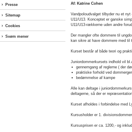
Af: Katrine Cohen
Presse
Vandpoloudvalget tilbyder nu et ny
Sitemap
U11/U13. Konceptet er ganske simpe
U11/U13-rækkerne uden andre foruds
Cookies
Der mangler ofte dommere til ungd
Svøm mener
kan sikre at have dommere med til 
Kurset består af både teori og prakti
Juniordommerkursets indhold vil bl.a
gennemgang af reglerne ( der dø
praktiske forhold ved dommerge
bedømmelse af kampe
Alle kan deltage i juniordommerkursu
deltagerne, så der er repræsentation
Kurset afholdes i forbindelse med Ly
Kursusholder er 1. divisionsdommer
Kursusprisen er ca. 1200,- og inklu