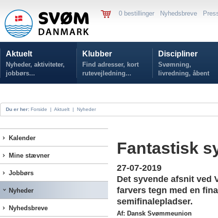
0 bestillinger
Nyhedsbreve
Pres
Aktuelt
Klubber
Discipliner
Nyheder, aktiviteter,
Find adresser, kort
Svømning,
jobbørs...
rutevejledning...
livredning, åbent
vand...
Du er her:
Forside
|
Aktuelt
|
Nyheder
Kalender
Fantastisk 
Mine stævner
27-07-2019
Jobbørs
Det syvende afsnit ved 
farvers tegn med en fin
Nyheder
semifinalepladser.
Nyhedsbreve
Af: Dansk Svømmeunion