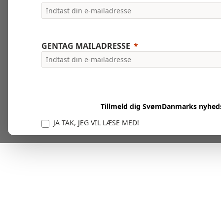
GENTAG MAILADRESSE
Tillmeld dig SvømDanmarks nyhed
JA TAK, JEG VIL LÆSE MED!
Vi er forpligtet til at beskytte og respektere dit privatl
personlige oplysninger til at administrere din kont