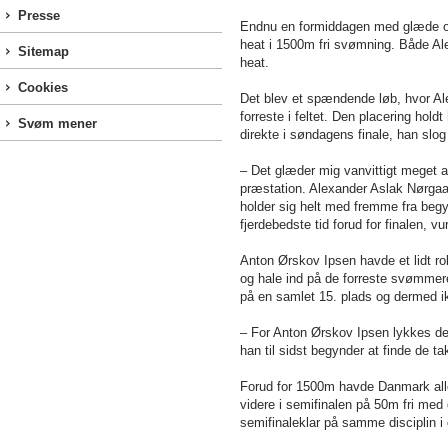
Presse
Endnu en formiddagen med glæde og j
heat i 1500m fri svømning. Både Alex
Sitemap
heat.
Cookies
Det blev et spændende løb, hvor Ale
forreste i feltet. Den placering hol
Svøm mener
direkte i søndagens finale, han slo
– Det glæder mig vanvittigt meget at
præstation. Alexander Aslak Nørgaar
holder sig helt med fremme fra begyn
fjerdebedste tid forud for finalen, 
Anton Ørskov Ipsen havde et lidt r
og hale ind på de forreste svømmer
på en samlet 15. plads og dermed i
– For Anton Ørskov Ipsen lykkes de
han til sidst begynder at finde de t
Forud for 1500m havde Danmark alle
videre i semifinalen på 50m fri med
semifinaleklar på samme disciplin 