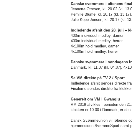
Danske svømmere i aftenens fina
Jeanette Ottesen, kl. 20.02 (kl. 13.0
Pernille Blume, kl. 20.17 (kl. 13.17
Julie Kepp Jensen, kl. 20.17 (kl. 13
Indledende afsnit den 28. juli
– k
400m individuel medley, d
400m individuel medley, he
4x100m hold medley, damer
4x100m hold medley, he
Danske svømmere i søndagens in
Danmark, kl. 11.07 (kl. 04.07), 4x
Se VM direkte på TV 2 / Sport
Indledende afsnit sendes direkte fra
Finalerne sendes direkte fra klokken
Generelt om VM i Gwangju
VM 2019 afvikles i perioden den 21. 
klokken er 10.00 i Danmark, er den 
Dansk Svømmeunion vil løbende op
hjemmesiden SvømmeSport samt p