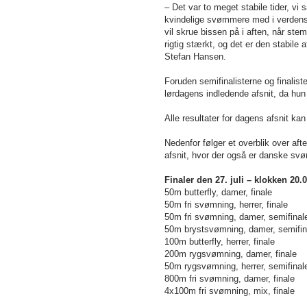
– Det var to meget stabile tider, vi
kvindelige svømmere med i verdens 
vil skrue bissen på i aften, når ste
rigtig stærkt, og det er den stabile 
Stefan Hansen.
Foruden semifinalisterne og finalis
lørdagens indledende afsnit, da 
Alle resultater for dagens afsnit ka
Nedenfor følger et overblik over af
afsnit, hvor der også er danske sv
Finaler den 27. juli – klokken 20.0
50m butterfly, damer, finale
50m fri svømning, herrer, finale
50m fri svømning, damer, semifinal
50m brystsvømning, damer, semifin
100m butterfly, herrer, finale
200m rygsvømning, damer, finale
50m rygsvømning, herrer, semifi
800m fri svømning, damer, fi
4x100m fri svømning, mix, f