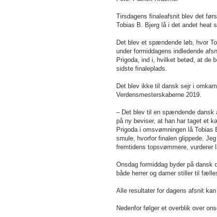
Tirsdagens finaleafsnit blev det fø
Tobias B. Bjerg lå i det andet he
Det blev et spændende løb, hvor Tob
under formiddagens indledende afsni
Prigoda, ind i, hvilket betød, at d
sidste finaleplads.
Det blev ikke til dansk sejr i omka
Verdensmesterskaberne 2019.
– Det blev til en spændende dansk
på ny beviser, at han har taget et 
Prigoda i omsvømningen lå Tobias B.
smule, hvorfor finalen glippede. Jeg
fremtidens topsvømmere, vurderer 
Onsdag formiddag byder på dansk d
både herrer og damer stiller til fælle
Alle resultater for dagens afsnit ka
Nedenfor følger et overblik over o