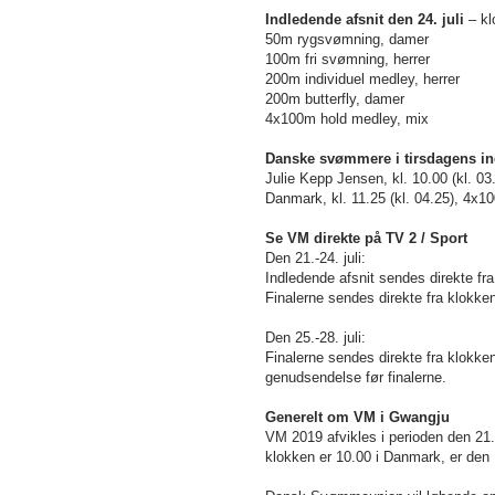
Indledende afsnit den 24. juli
– k
50m rygsvømning, damer
100m fri svømning, herrer
200m individuel medley, he
200m butterfly, damer
4x100m hold medley, mix
Danske svømmere i tirsdagens in
Julie Kepp Jensen, kl. 10.00 (kl. 
Danmark, kl. 11.25 (kl. 04.25), 4x
Se VM direkte på TV 2 / Sport
Den 21.-24. juli:
Indledende afsnit sendes direkte fra
Finalerne sendes direkte fra klokken
Den 25.-28. juli:
Finalerne sendes direkte fra klokken
genudsendelse før finalerne.
Generelt om VM i Gwangju
VM 2019 afvikles i perioden den 21. 
klokken er 10.00 i Danmark, er den 