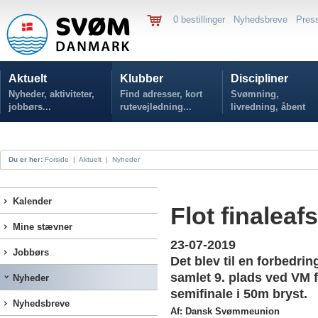
0 bestillinger
Nyhedsbreve
Pres
Aktuelt
Klubber
Discipliner
Nyheder, aktiviteter,
Find adresser, kort
Svømning,
jobbørs...
rutevejledning...
livredning, åbent
vand...
Du er her:
Forside
|
Aktuelt
|
Nyheder
Kalender
Flot finaleaf
Mine stævner
23-07-2019
Jobbørs
Det blev til en forbedr
samlet 9. plads ved VM 
Nyheder
semifinale i 50m bryst.
Nyhedsbreve
Af: Dansk Svømmeunion