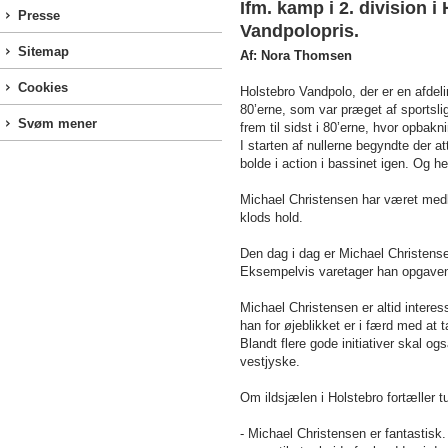
Ifm. kamp i 2. division 
Presse
Vandpolopris.
Sitemap
Af: Nora Thomsen
Cookies
Holstebro Vandpolo, der er en afde
80’erne, som var præget af sportsli
Svøm mener
frem til sidst i 80’erne, hvor opbak
I starten af nullerne begyndte der a
bolde i action i bassinet igen. Og he
Michael Christensen har været medl
klods hold.
Den dag i dag er Michael Christensen
Eksempelvis varetager han opgaven s
Michael Christensen er altid interes
han for øjeblikket er i færd med a
Blandt flere gode initiativer skal o
vestjyske.
Om ildsjælen i Holstebro fortæller 
- Michael Christensen er fantastisk