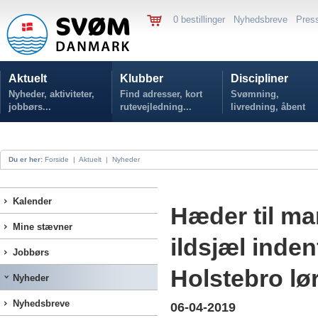
0 bestillinger
Nyhedsbreve
Pres
Aktuelt
Klubber
Discipliner
Nyheder, aktiviteter,
Find adresser, kort
Svømning,
jobbørs...
rutevejledning...
livredning, åbent
vand...
Du er her:
Forside
|
Aktuelt
|
Nyheder
Kalender
Hæder til ma
Mine stævner
ildsjæl inden
Jobbørs
Holstebro lø
Nyheder
Nyhedsbreve
06-04-2019