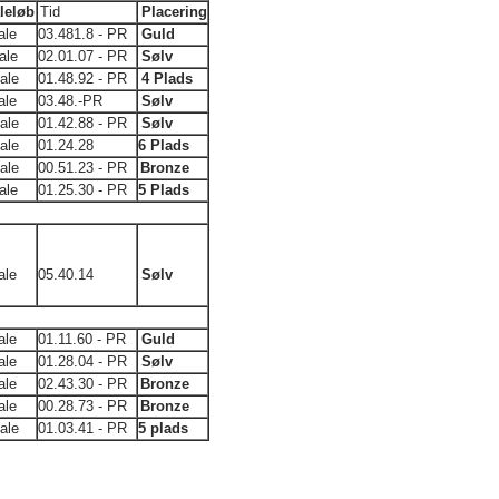
leløb
Tid
Placering
ale
03.481.8 - PR
Guld
ale
02.01.07 - PR
Sølv
nale
01.48.92 - PR
4 Plads
ale
03.48.-PR
Sølv
nale
01.42.88 - PR
Sølv
nale
01.24.28
6 Plads
nale
00.51.23 - PR
Bronze
ale
01.25.30 - PR
5 Plads
ale
05.40.14
Sølv
ale
01.11.60 - PR
Guld
ale
01.28.04 - PR
Sølv
ale
02.43.30 - PR
Bronze
ale
00.28.73 - PR
Bronze
nale
01.03.41 - PR
5 plads