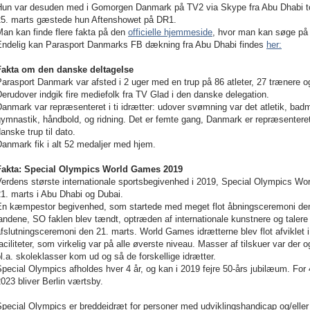
Hun var desuden med i Gomorgen Danmark på TV2 via Skype fra Abu Dhabi t
25. marts gæstede hun Aftenshowet på DR1.
an kan finde flere fakta på den
officielle hjemmeside
, hvor man kan søge på h
Endelig kan Parasport Danmarks FB dækning fra Abu Dhabi findes
her:
Fakta om den danske deltagelse
arasport Danmark var afsted i 2 uger med en trup på 86 atleter, 27 trænere og
erudover indgik fire mediefolk fra TV Glad i den danske delegation.
anmark var repræsenteret i ti idrætter: udover svømning var det atletik, badmi
ymnastik, håndbold, og ridning.
Det er femte gang, Danmark er repræsentere
anske trup til dato.
anmark fik i alt 52 medaljer med hjem.
Fakta: Special Olympics World Games 2019
erdens største internationale sportsbegivenhed i 2019, Special Olympics Worl
1. marts i Abu Dhabi og Dubai.
En kæmpestor begivenhed, som startede med meget flot åbningsceremoni den 
andene, SO faklen blev tændt, optræden af internationale kunstnere og taler
fslutningsceremoni den 21. marts. World Games idrætterne blev flot afviklet
aciliteter, som virkelig var på alle øverste niveau. Masser af tilskuer var der 
l.a. skoleklasser kom ud og så de forskellige idrætter.
pecial Olympics afholdes hver 4 år, og kan i 2019 fejre 50-års jubilæum. For 4
023 bliver Berlin værtsby.
pecial Olympics er breddeidræt for personer med udviklingshandicap og/eller 