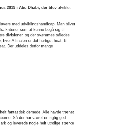
es 2019 i Abu Dhabi, der blev
afviklet
øvere med udviklingshandicap. Man bliver
ra kriterier som at kunne begå sig til
lere divisioner, og der svømmes således
 hvor A finalen er det hurtigst heat, B
 heat. Der uddeles derfor mange
elt fantastisk dernede. Alle havde trænet
berne. Så der har været en rigtig god
k og leverede nogle helt utrolige stærke