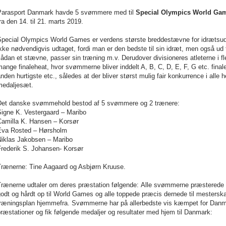
Parasport Danmark havde 5 svømmere med til
Special Olympics World Gam
ra den 14. til 21. marts 2019.
Special Olympics World Games er verdens største breddestævne for idrætsud
kke nødvendigvis udtaget, fordi man er den bedste til sin idræt, men også ud f
ådan et stævne, passer sin træning m.v. Derudover divisioneres atleterne i f
ange finaleheat, hvor svømmerne bliver inddelt A, B, C, D, E, F, G etc. finale,
nden hurtigste etc., således at der bliver størst mulig fair konkurrence i alle
medaljesæt.
Det danske svømmehold bestod af 5 svømmere og 2 trænere:
Signe K. Vestergaard – Maribo
Camilla K. Hansen – Korsør
Eva Rosted – Hørsholm
Niklas Jakobsen – Maribo
Frederik S. Johansen- Korsør
Trænerne: Tine Aagaard og Asbjørn Kruuse.
Trænerne udtaler om deres præstation følgende:
Alle svømmerne præsterede h
odt og hårdt op til World Games og alle toppede præcis dernede til mesterska
træningsplan hjemmefra.
Svømmerne har på allerbedste vis kæmpet for Danmar
ræstationer og fik følgende medaljer og resultater med hjem til Danmark: