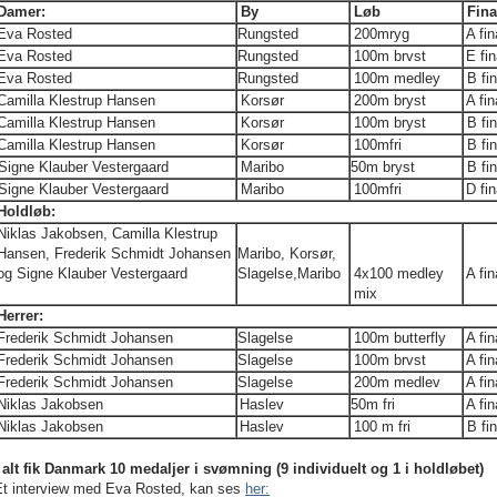
Damer
:
By
Løb
Fina
Eva Rosted
Rungsted
200mryg
A fin
Eva Rosted
Rungsted
100m brvst
E fin
Eva Rosted
Rungsted
100m medley
B fi
Camilla Klestrup Hansen
Korsør
200m bryst
A fin
Camilla Klestrup Hansen
Korsør
100m bryst
B fi
Camilla Klestrup Hansen
Korsør
100mfri
B fi
Signe Klauber Vestergaard
Maribo
50m bryst
B fi
Signe Klauber Vestergaard
Maribo
100mfri
D fin
Holdløb:
Niklas Jakobsen, Camilla Klestrup
Hansen, Frederik Schmidt Johansen
Maribo, Korsør,
og Signe Klauber Vestergaard
Slagelse,Maribo
4x100 medley
A fin
mix
Herrer:
Frederik Schmidt Johansen
Slagelse
100m butterfly
A fin
Frederik Schmidt Johansen
Slagelse
100m brvst
A fin
Frederik Schmidt Johansen
Slagelse
200m medlev
A fin
Niklas Jakobsen
Haslev
50m fri
A fin
Niklas Jakobsen
Haslev
100 m fri
B fi
I alt fik Danmark 10 medaljer i svømning (9 individuelt og 1 i holdløbet)
Et interview med Eva Rosted, kan ses
her: