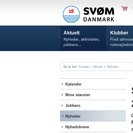
Aktuelt
Klubber
Nyheder, aktiviteter,
Find adresse
jobbørs...
rutevejledni
Du er her:
Forside
|
Aktuelt
|
Nyheder
Kalender
Mine stævner
Jobbørs
Nyheder
Nyhedsbreve