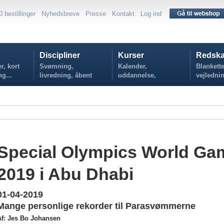
0 bestillinger
Nyhedsbreve
Presse
Kontakt
Log ind
Discipliner
Kurser
Redska
r, kort
Svømning,
Kalender,
Blankette
ng...
livredning, åbent
uddannelse,
vejlednin
vand...
tilmelding...
politikker
Special Olympics World Ga
2019 i Abu Dhabi
01-04-2019
Mange personlige rekorder til Parasvømmerne
Af: Jes Bo Johansen