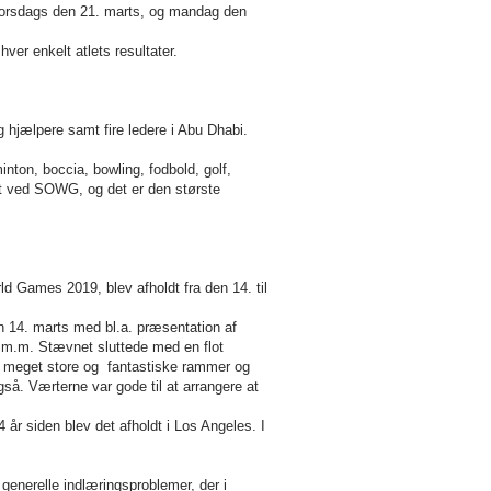
orsdags den 21. marts, og mandag den
ver enkelt atlets resultater.
 hjælpere samt fire ledere i Abu Dhabi.
nton, boccia, bowling, fodbold, golf,
t ved SOWG, og det er den største
d Games 2019, blev afholdt fra den 14. til
14. marts med bl.a. præsentation af
e m.m. Stævnet sluttede med en flot
 i meget store og fantastiske rammer og
også. Værterne var gode til at arrangere at
 år siden blev det afholdt i Los Angeles. I
generelle indlæringsproblemer, der i