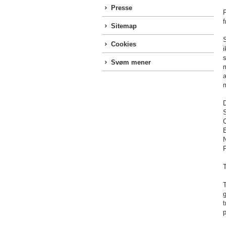
Presse
f
Sitemap
Cookies
i
s
Svøm mener
m
a
g
p