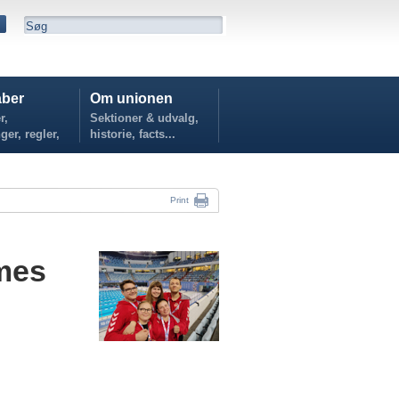
ber
Om unionen
r,
Sektioner & udvalg,
ger, regler,
historie, facts...
...
Print
mes