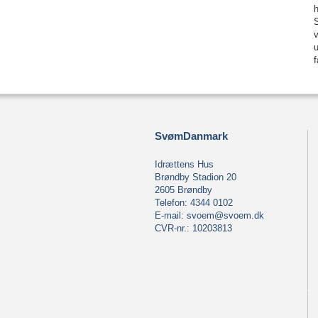
h
S
v
u
f
SvømDanmark
Idrættens Hus
Brøndby Stadion 20
2605 Brøndby
Telefon: 4344 0102
E-mail:
svoem@svoem.dk
CVR-nr.: 10203813