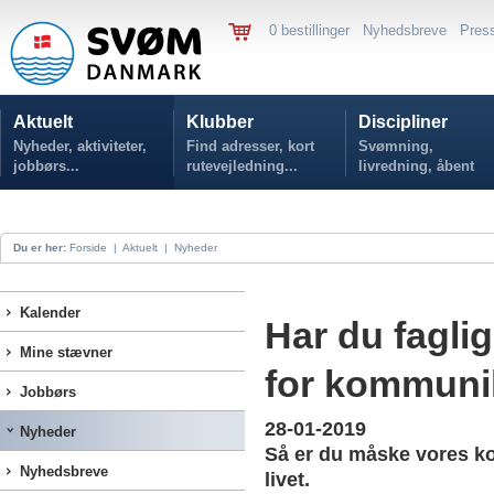
0 bestillinger
Nyhedsbreve
Pres
Aktuelt
Klubber
Discipliner
Nyheder, aktiviteter,
Find adresser, kort
Svømning,
jobbørs...
rutevejledning...
livredning, åbent
vand...
Du er her:
Forside
|
Aktuelt
|
Nyheder
Kalender
Har du fagli
Mine stævner
for kommuni
Jobbørs
28-01-2019
Nyheder
Så er du måske vores k
Nyhedsbreve
livet.