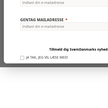
GENTAG MAILADRESSE
Tillmeld dig SvømDanmarks nyhed
JA TAK, JEG VIL LÆSE MED!
Vi er forpligtet til at beskytte og respektere dit privatl
personlige oplysninger til at administrere din kont
tjenester.