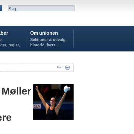
ber
Om unionen
r,
Sektioner & udvalg,
ger, regler,
historie, facts...
...
Print
 Møller
ere