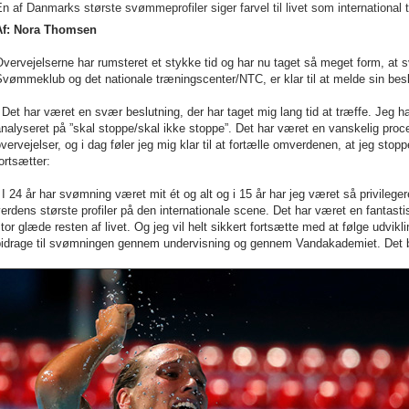
n af Danmarks største svømmeprofiler siger farvel til livet som international t
Af: Nora Thomsen
vervejelserne har rumsteret et stykke tid og har nu taget så meget form, at s
vømmeklub og det nationale træningscenter/NTC, er klar til at melde sin beslu
 Det har været en svær beslutning, der har taget mig lang tid at træffe. Jeg h
nalyseret på ”skal stoppe/skal ikke stoppe”. Det har været en vanskelig proces
vervejelser, og i dag føler jeg mig klar til at fortælle omverdenen, at jeg stop
ortsætter:
 I 24 år har svømning været mit ét og alt og i 15 år har jeg været så privi
erdens største profiler på den internationale scene. Det har været en fantast
tor glæde resten af livet. Og jeg vil helt sikkert fortsætte med at følge udvik
idrage til svømningen gennem undervisning og gennem Vandakademiet. Det bliv