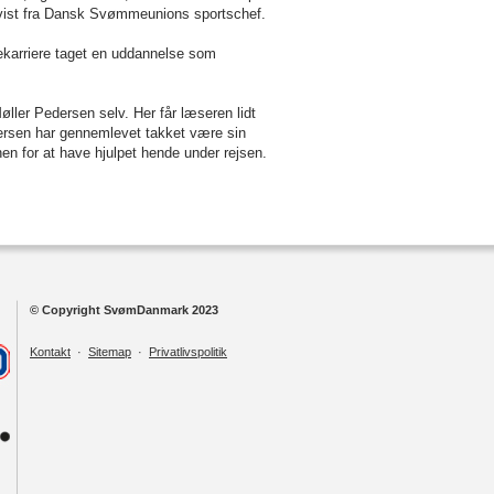
gsvist fra Dansk Svømmeunions sportschef.
ekarriere taget en uddannelse som
Møller Pedersen selv. Her får læseren lidt
ersen har gennemlevet takket være sin
nen for at have hjulpet hende under rejsen.
© Copyright SvømDanmark 2023
Kontakt
·
Sitemap
·
Privatlivspolitik