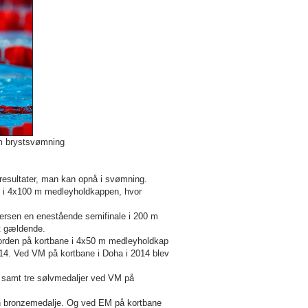
 m brystsvømning
 resultater, man kan opnå i svømning.
ed i 4x100 m medleyholdkappen, hvor
rsen en enestående semifinale i 200 m
at gældende.
korden på kortbane i 4x50 m medleyholdkap
014. Ved VM på kortbane i Doha i 2014 blev
r samt tre sølvmedaljer ved VM på
 en bronzemedalje. Og ved EM på kortbane