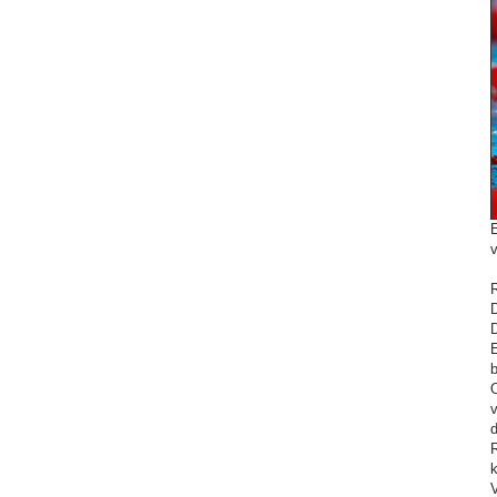
E
R
D
b
v
R
k
V