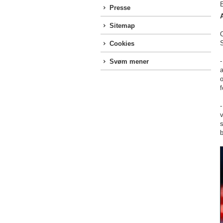
E
Presse
Sitemap
O
S
Cookies
-
Svøm mener
a
o
f
-
v
s
b