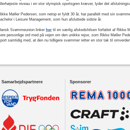
llerhøjeste niveau i en stor olympisk sportsgren kræver, lyder det afslutnin
ikke Møller Pedersen, som netop er fyldt 30 år, har parallelt med sin svømm
achelor i Leisure Management, som hun afsluttede sidste år.
Dansk Svømmeunion linker
her
til en særlig afskedshilsen forfattet af Rikke 
flere personlige ord med på vejen om den unikke rejse, som Rikke Møller Ped
port samtidig med, at den nu tidligere svømmer retter en stor tak til omverde
Samarbejdspartnere
Sponsorer