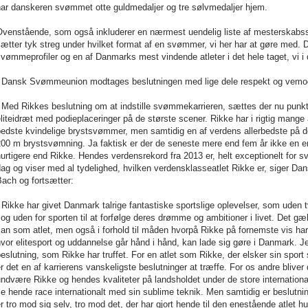
har danskeren svømmet otte guldmedaljer og tre sølvmedaljer hjem.
venstående, som også inkluderer en nærmest uendelig liste af mesterskabssej
ætter tyk streg under hvilket format af en svømmer, vi her har at gøre med. 
vømmeprofiler og en af Danmarks mest vindende atleter i det hele taget, vi i
I Dansk Svømmeunion modtages beslutningen med lige dele respekt og vemo
 Med Rikkes beslutning om at indstille svømmekarrieren, sættes der nu punkt
liteidræt med podieplaceringer på de største scener. Rikke har i rigtig mang
bedste kvindelige brystsvømmer, men samtidig en af verdens allerbedste på d
200 m brystsvømning. Ja faktisk er der de seneste mere end fem år ikke en 
urtigere end Rikke. Hendes verdensrekord fra 2013 er, helt exceptionelt for
dag og viser med al tydelighed, hvilken verdensklasseatlet Rikke er, siger 
Bach og fortsætter:
 Rikke har givet Danmark talrige fantastiske sportslige oplevelser, som uden
 og uden for sporten til at forfølge deres drømme og ambitioner i livet. Det gæl
an som atlet, men også i forhold til måden hvorpå Rikke på fornemste vis ha
vor elitesport og uddannelse går hånd i hånd, kan lade sig gøre i Danmark. J
eslutning, som Rikke har truffet. For en atlet som Rikke, der elsker sin sport
r det en af karrierens vanskeligste beslutninger at træffe. For os andre bliver
ndvære Rikke og hendes kvaliteter på landsholdet under de store internationa
e hende race internationalt med sin sublime teknik. Men samtidig er beslutnin
r tro mod sig selv, tro mod det, der har gjort hende til den enestående atlet 