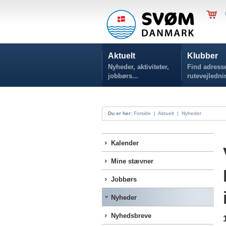
Aktuelt
Klubber
Nyheder, aktiviteter,
Find adresse
jobbørs...
rutevejledni
Du er her:
Forside
|
Aktuelt
|
Nyheder
Kalender
Mine stævner
Jobbørs
Nyheder
Nyhedsbreve