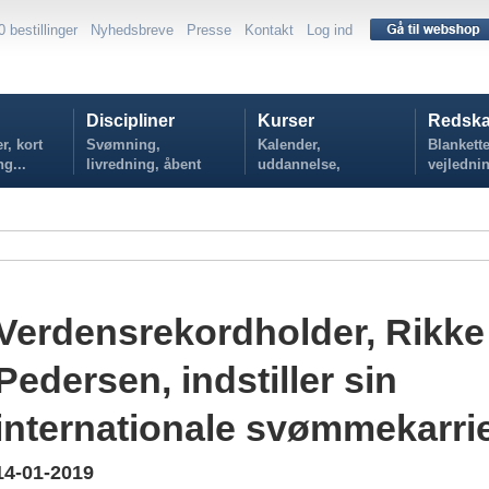
0 bestillinger
Nyhedsbreve
Presse
Kontakt
Log ind
Discipliner
Kurser
Redska
r, kort
Svømning,
Kalender,
Blankette
ng...
livredning, åbent
uddannelse,
vejlednin
vand...
tilmelding...
politikker
Verdensrekordholder, Rikke
Pedersen, indstiller sin
internationale svømmekarri
14-01-2019