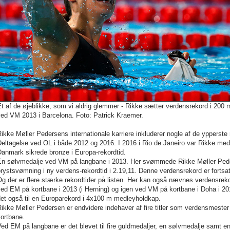
t af de øjeblikke, som vi aldrig glemmer - Rikke sætter verdensrekord i 200
ved VM 2013 i Barcelona. Foto: Patrick Kraemer.
ikke Møller Pedersens internationale karriere inkluderer nogle af de ypperste
Deltagelse ved OL i både 2012 og 2016. I 2016 i Rio de Janeiro var Rikke m
anmark sikrede bronze i Europa-rekordtid.
En sølvmedalje ved VM på langbane i 2013. Her svømmede Rikke Møller Pede
rystsvømning i ny verdens-rekordtid i 2.19,11. Denne verdensrekord er forts
Og der er flere stærke rekordtider på listen. Her kan også nævnes verdensre
ed EM på kortbane i 2013 (i Herning) og igen ved VM på kortbane i Doha i 2
det også til en Europarekord i 4x100 m medleyholdkap.
ikke Møller Pedersen er endvidere indehaver af fire titler som verdensmeste
ortbane.
ed EM på langbane er det blevet til fire guldmedaljer, en sølvmedalje samt