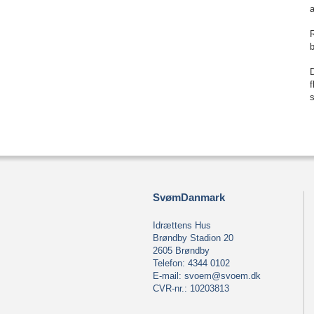
a
R
b
s
SvømDanmark
Idrættens Hus
Brøndby Stadion 20
2605 Brøndby
Telefon: 4344 0102
E-mail:
svoem@svoem.dk
CVR-nr.: 10203813