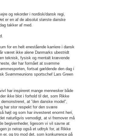
re og rekorder i nordisk/dansk regi,
Det er en af de absolut største danske
 dag takker af med.
d.
um for en helt enestående karriere i dansk
e år været ikke alene Danmarks ubestridt
en teknisk, fysisk og mentalt krævende
eneste, der har formået at svømme
 svømmesporten, fortsat gældende den dag i
Dansk Svømmeunions sportschef Lars Green
 tvivl har inspireret mange mennesker både
der ikke blot i forhold til det, som Rikke
r demonstreret, at ”den danske model”,
eg har stor respekt for den svære
 så højt og som har investeret enormt heri,
 det naturligvis vemodigt, at vi fremover må
le begivenheder, ligesom vi vil savne at
gen jo netop også et udtryk for, at Rikke
hun er, og tro mod det, som konkurrence på