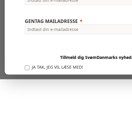
GENTAG MAILADRESSE
Tillmeld dig SvømDanmarks nyhed
JA TAK, JEG VIL LÆSE MED!
Vi er forpligtet til at beskytte og respektere dit privatl
personlige oplysninger til at administrere din kont
tjenester.