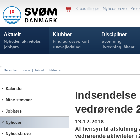
0 bestillinger
Nyhedsbreve
Pres
Aktuelt
Klubber
Discipliner
Nyheder, aktiviteter,
Find adresser, kort
Svømning,
jobbørs...
rutevejledning...
livredning, åbent
vand...
Du er her:
Forside
|
Aktuelt
|
Nyheder
Kalender
Indsendelse 
Mine stævner
vedrørende 
Jobbørs
13-12-2018
Nyheder
Af hensyn til afslutning
Nyhedsbreve
vedrørende aktiviteter i