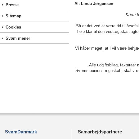
Af: Linda Jørgensen
Presse
Kære fr
Sitemap
Så er det ved at være tid til årsafs
Cookies
hele klar til den vedtægtsfastlagte
Svøm mener
Vi håber meget, at I vil være behjæl
Alle udgiftsbilag, fakturaer
Svømmeunions regnskab, skal være
SvømDanmark
Samarbejdspartnere