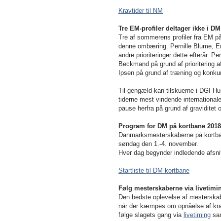
Kravtider til NM
Tre EM-profiler deltager ikke i DM
Tre af sommerens profiler fra EM på 
denne ombæring. Pernille Blume, Emi
andre prioriteringer dette efterår. 
Beckmand på grund af prioritering
Ipsen på grund af træning og konkurr
Til gengæld kan tilskuerne i DGI H
tiderne mest vindende international
pause herfra på grund af graviditet 
Program for DM på kortbane 2018
Danmarksmesterskaberne på kortbane
søndag den 1.-4. november.
Hver dag begynder indledende afsnit
Startliste til DM kortbane
Følg mesterskaberne via livetimi
Den bedste oplevelse af mesterskab
når der kæmpes om opnåelse af kravt
følge slagets gang via
livetiming
sam