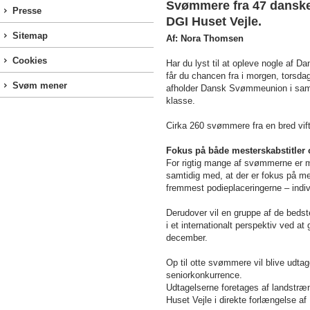
Svømmere fra 47 danske
Presse
DGI Huset Vejle.
Sitemap
Af: Nora Thomsen
Cookies
Har du lyst til at opleve nogle af
får du chancen fra i morgen, torsd
Svøm mener
afholder Dansk Svømmeunion i sam
klasse.
Cirka 260 svømmere fra en bred vift
Fokus på både mesterskabstitler o
For rigtig mange af svømmerne er me
samtidig med, at der er fokus på me
fremmest podieplaceringerne – indiv
Derudover vil en gruppe af de bedst
i et internationalt perspektiv ved at
december.
Op til otte svømmere vil blive udt
seniorkonkurrence.
Udtagelserne foretages af landstræn
Huset Vejle i direkte forlængelse a