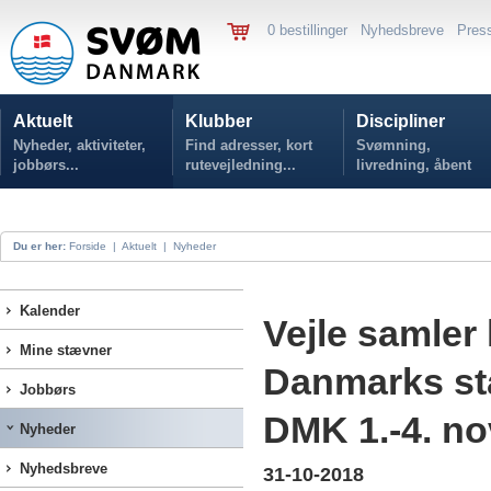
0 bestillinger
Nyhedsbreve
Pres
Aktuelt
Klubber
Discipliner
Nyheder, aktiviteter,
Find adresser, kort
Svømning,
jobbørs...
rutevejledning...
livredning, åbent
vand...
Du er her:
Forside
|
Aktuelt
|
Nyheder
Kalender
Vejle samler
Mine stævner
Danmarks st
Jobbørs
DMK 1.-4. n
Nyheder
Nyhedsbreve
31-10-2018