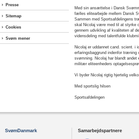
Presse
Med sin ansættelse i Dansk Svømmeun
fælles elitearbejde mellem Dansk
Sitemap
Sammen med Sportsafdelingens træ
skal Nicolaj være med til at styrke 
Cookies
gennem udvikling af kvaliteten af d
vidensdeling med talentfulde klubm
Svøm mener
Nicolaj er uddannet cand. scient. i
erfaringsbaggrund indenfor træning
svømning. Nicolaj har blandt andet e
militær eliteenheders optagelsesprø
Vi byder Nicolaj rigtig hjertelig ve
Med sportslig hilsen
Sportsafdelingen
SvømDanmark
Samarbejdspartnere