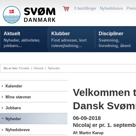
0 bestillinger
Nyhedsbreve
Pres
Aktuelt
Klubber
Discipliner
Nyheder, aktiviteter,
Find adresser, kort
Svømning,
jobbørs...
rutevejledning...
livredning, åbent
vand...
Du er her:
Forside
|
Aktuelt
|
Nyheder
Kalender
Velkommen ti
Mine stævner
Dansk Svøm
Jobbørs
06-09-2018
Nyheder
Nicolaj er pr. 1. septem
Nyhedsbreve
Af: Martin Karup