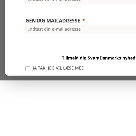
GENTAG MAILADRESSE
Tillmeld dig SvømDanmarks nyhed
JA TAK, JEG VIL LÆSE MED!
Vi er forpligtet til at beskytte og respektere dit privatl
personlige oplysninger til at administrere din kont
tjenester.