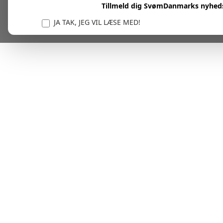
Tillmeld dig SvømDanmarks nyhed
JA TAK, JEG VIL LÆSE MED!
Vi er forpligtet til at beskytte og respektere dit privatl
personlige oplysninger til at administrere din kont
tjenester.
Plask! Nu er du klar til at læs