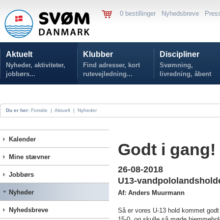
0 bestillinger
Nyhedsbreve
Pres
Aktuelt
Klubber
Discipliner
Nyheder, aktiviteter,
Find adresser, kort
Svømning,
jobbørs...
rutevejledning...
livredning, åbent
vand...
Du er her:
Forside
|
Aktuelt
|
Nyheder
Kalender
Godt i gang!
Mine stævner
26-08-2018
Jobbørs
U13-vandpololandsholdet 
Nyheder
Af: Anders Muurmann
Nyhedsbreve
Så er vores U-13 hold kommet godt 
15-0, og skulle så møde hjemmeholde