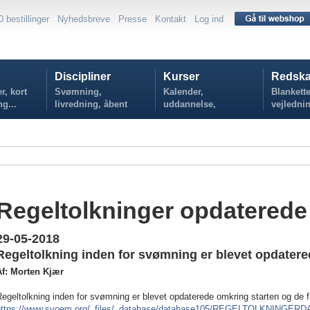
0 bestillinger
Nyhedsbreve
Presse
Kontakt
Log ind
Discipliner
Kurser
Redska
r, kort
Svømning,
Kalender,
Blankette
ng...
livredning, åbent
uddannelse,
vejlednin
vand...
tilmelding...
politikker
Regeltolkninger opdaterede
29-05-2018
Regeltolkning inden for svømning er blevet opdatere
Af: Morten Kjær
egeltolkning inden for svømning er blevet opdaterede omkring starten og de f
https://www.svoem.org/_files/_database/database105/REGELTOLKNING