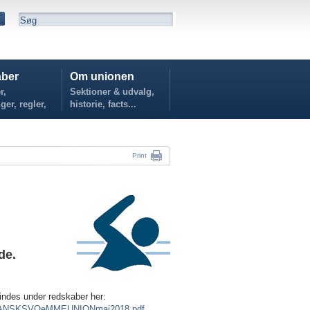
ber
Om unionen
r,
Sektioner & udvalg,
ger, regler,
historie, facts...
...
Print
de.
indes under redskaber her:
ERDANSKSVOeMMEUNIONmaj2018.pdf