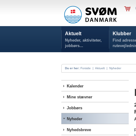
Aktuelt
Klubber
Nyheder, aktiviteter,
Find adresse
jobbørs...
rutevejledni
Du er her:
Forside
|
Aktuelt
|
Nyheder
Kalender
Mine stævner
Jobbørs
Nyheder
Nyhedsbreve
R