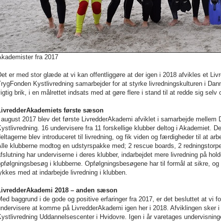
Akademister fra 2017
et er med stor glæde at vi kan offentliggøre at der igen i 2018 afvikles e
rygFonden Kystlivredning samarbejder for at styrke livredningskulturen i Da
igtig brik, i en målrettet indsats med at gøre flere i stand til at redde sig selv
LivredderAkademiets første sæson
I august 2017 blev det første LivredderAkademi afviklet i samarbejde mell
ystlivredning. 16 undervisere fra 11 forskellige klubber deltog i Akademiet. D
eltagerne blev introduceret til livredning, og fik viden og færdigheder til at ar
Alle klubberne modtog en udstyrspakke med; 2 rescue boards, 2 redningstorp
fslutning har underviserne i deres klubber, indarbejdet mere livredning på ho
pfølgningsbesøg i klubberne. Opfølgningsbesøgene har til formål at sikre, og 
ykkes med at indarbejde livredning i klubben.
LivredderAkademi 2018 – anden sæson
ed baggrund i de gode og positive erfaringer fra 2017, er det besluttet at vi f
ndervisere at komme på LivredderAkademi igen her i 2018. Afviklingen sker 
ystlivredning Uddannelsescenter i Hvidovre. Igen i år varetages undervisnin