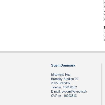
l
l
V
p
L
SvømDanmark
Idrættens Hus
Brøndby Stadion 20
2605 Brøndby
Telefon: 4344 0102
E-mail:
svoem@svoem.dk
CVR-nr.: 10203813