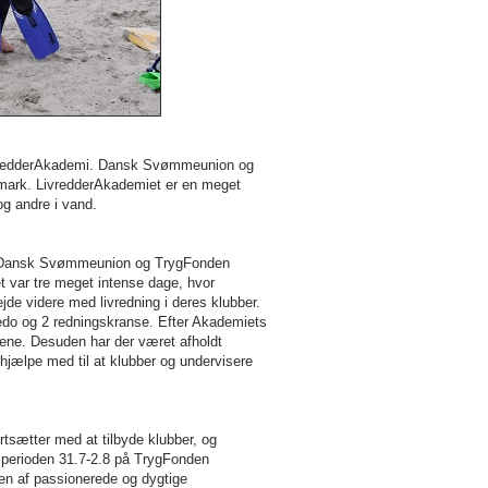
t LivredderAkademi. Dansk Svømmeunion og
nmark. LivredderAkademiet er en meget
 og andre i vand.
em Dansk Svømmeunion og TrygFonden
et var tre meget intense dage, hvor
bejde videre med livredning i deres klubber.
edo og 2 redningskranse. Efter Akademiets
ldene. Desuden har der været afholdt
hjælpe med til at klubber og undervisere
ortsætter med at tilbyde klubber, og
i perioden 31.7-2.8 på TrygFonden
gen af passionerede og dygtige