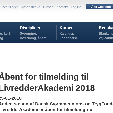
0 bestillinger
Nyhedsbreve
Presse
Kontakt
Log ind
Discipliner
Kurser
Redska
r, kort
Svømning,
Kalender,
Blankette
ng...
livredning, åbent
uddannelse,
vejlednin
vand...
tilmelding...
politikker
Åbent for tilmelding til
LivredderAkademi 2018
25-01-2018
Anden sæson af Dansk Svømmeunions og TrygFonde
LivredderAkademi er åben for tilmelding nu.