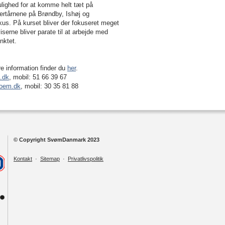
ulighed for at komme helt tæt på
dertårnene på Brøndby, Ishøj og
kus. På kurset bliver der fokuseret meget
serne bliver parate til at arbejde med
unktet.
re information finder du
her
.
.dk
, mobil: 51 66 39 67
oem.dk
, mobil: 30 35 81 88
© Copyright SvømDanmark 2023
Kontakt
·
Sitemap
·
Privatlivspolitik