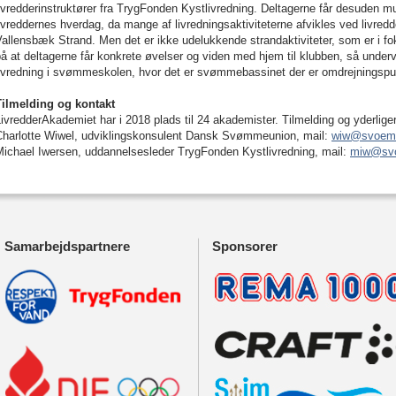
ivredderinstruktører fra TrygFonden Kystlivredning. Deltagerne får desuden m
ivreddernes hverdag, da mange af livredningsaktiviteterne afvikles ved livred
allensbæk Strand. Men det er ikke udelukkende strandaktiviteter, som er i fo
å at deltagerne får konkrete øvelser og viden med hjem til klubben, så undervi
livredning i svømmeskolen, hvor det er svømmebassinet der er omdrejningsp
Tilmelding og kontakt
ivredderAkademiet har i 2018 plads til 24 akademister. Tilmelding og yderlige
Charlotte Wiwel, udviklingskonsulent Dansk Svømmeunion, mail:
wiw@svoem
Michael Iwersen, uddannelsesleder TrygFonden Kystlivredning, mail:
miw@sv
Samarbejdspartnere
Sponsorer