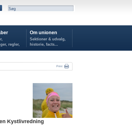
ber
Om unionen
r,
Sektioner & udvalg,
ger, regler,
historie, facts...
...
Print
n Kystlivredning