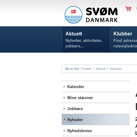
Aktuelt
Klubber
Nyheder, aktiviteter,
Find adresse
jobbørs...
rutevejledni
Du er her:
Forside
|
Aktuelt
|
Nyheder
Kalender
Mine stævner
Jobbørs
Nyheder
Nyhedsbreve