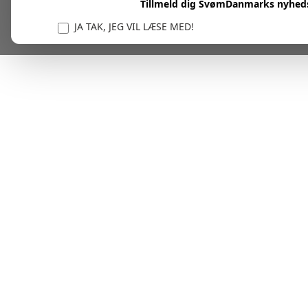
Tillmeld dig SvømDanmarks nyhed
JA TAK, JEG VIL LÆSE MED!
Vi er forpligtet til at beskytte og respektere dit privatl
personlige oplysninger til at administrere din kont
tjenester.
Plask! Nu er du klar til at læs